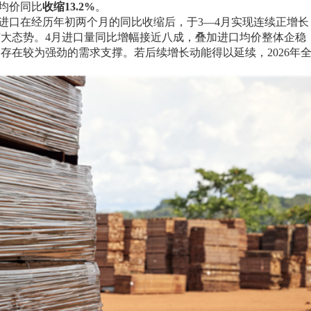
均价同比
收缩13.2%
。
进口在经历年初两个月的同比收缩后，于3—4月实现连续正增长
大态势。4月进口量同比增幅接近八成，叠加进口均价整体企稳
存在较为强劲的需求支撑。若后续增长动能得以延续，2026年