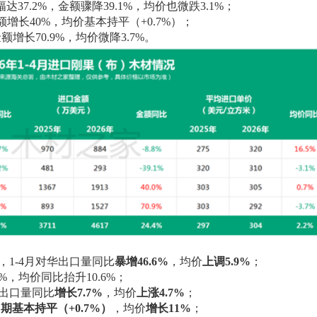
37.2%，金额骤降39.1%，均价也微跌3.1%；
额增长40%，均价基本持平（+0.7%）；
额增长70.9%，均价微降3.7%。
，1-4月对华出口量同比
暴增46.6%
，均价
上调5.9%
；
3%，均价同比抬升10.6%；
出口量同比
增长7.7%
，均价
上涨4.7%
；
期基本持平（+0.7%）
，均价
增长11%
；