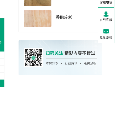
客服电话
香脂冷杉
在线客服
意见反馈