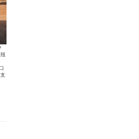
中
枢纽
口
是支