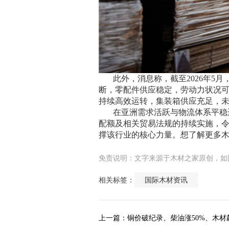
此外，消息称，截至2026年5
断，零配件供应稳定，劳动力状况可控；
持续高效运转，集装箱供应充足，
在亚洲需求活跃与物流体系平稳
配额及相关贸易法规的持续实施，
撑该行业的核心力量。想了解更多木业信息
免责说明：文字来源于木材之家原创，如
相关标签：
国际木材资讯
上一篇：铜价破纪录、柴油涨50%、木材