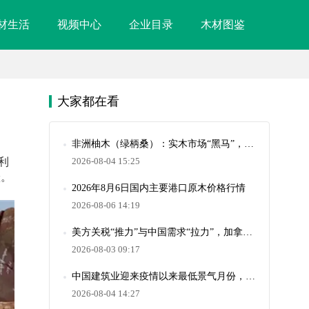
材生活
视频中心
企业目录
木材图鉴
大家都在看
非洲柚木（绿柄桑）：实木市场“黑马”，高性价比装修新宠
利
2026-08-04 15:25
跃。
2026年8月6日国内主要港口原木价格行情
2026-08-06 14:19
美方关税“推力”与中国需求“拉力”，加拿大对华出口同比增长10.8%
2026-08-03 09:17
中国建筑业迎来疫情以来最低景气月份，全球原木贸易承压
2026-08-04 14:27