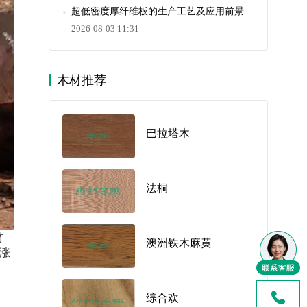
超低密度厚纤维板的生产工艺及应用前景
2026-08-03 11:31
木材推荐
巴拉塔木
法桐
材
澳洲铁木麻黄
上涨
综合欢