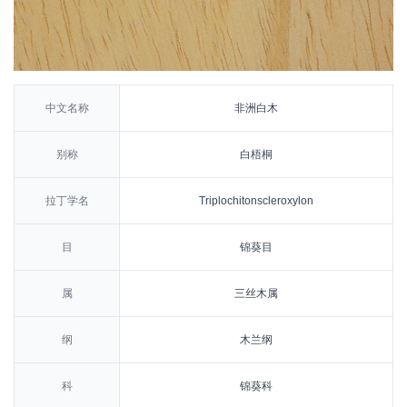
中文名称
非洲白木
别称
白梧桐
拉丁学名
Triplochitonscleroxylon
目
锦葵目
属
三丝木属
纲
木兰纲
科
锦葵科