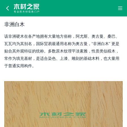
非
洲
非洲白木
白
该非洲硬木在各产地拥有大量地方俗称，阿尤斯、奥古曼、桑巴、
木
瓦瓦均为其别名，国际贸易最通用名称为奥古曼，“非洲白木” 更是
贴合其外观特征的统称。多数原木纹理平淡素雅，性质类似椴木，
常作为填充基材，是适合染色、上漆、雕刻的基础木料，也大量用
于普通实用构件。