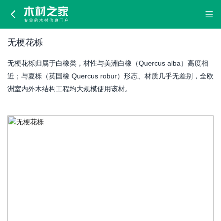
无
梗
无梗花栎
花
无梗花栎归属于白橡类，材性与美洲白橡（Quercus alba）高度相
栎
近；与夏栎（英国橡 Quercus robur）形态、材质几乎无差别，全欧
洲室内外木结构工程均大规模使用该材。