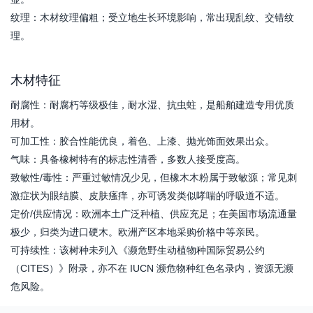
纹理：木材纹理偏粗；受立地生长环境影响，常出现乱纹、交错纹
理。
木材特征
耐腐性：耐腐朽等级极佳，耐水湿、抗虫蛀，是船舶建造专用优质
用材。
可加工性：胶合性能优良，着色、上漆、抛光饰面效果出众。
气味：具备橡树特有的标志性清香，多数人接受度高。
致敏性/毒性：严重过敏情况少见，但橡木木粉属于致敏源；常见刺
激症状为眼结膜、皮肤瘙痒，亦可诱发类似哮喘的呼吸道不适。
定价/供应情况：欧洲本土广泛种植、供应充足；在美国市场流通量
极少，归类为进口硬木。欧洲产区本地采购价格中等亲民。
可持续性：该树种未列入《濒危野生动植物种国际贸易公约
（CITES）》附录，亦不在 IUCN 濒危物种红色名录内，资源无濒
危风险。