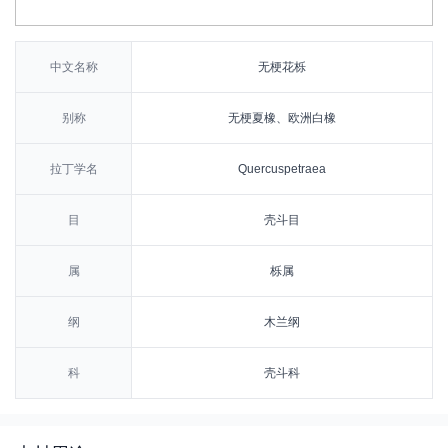
中文名称
无梗花栎
别称
无梗夏橡、欧洲白橡
拉丁学名
Quercuspetraea
目
壳斗目
属
栎属
纲
木兰纲
科
壳斗科