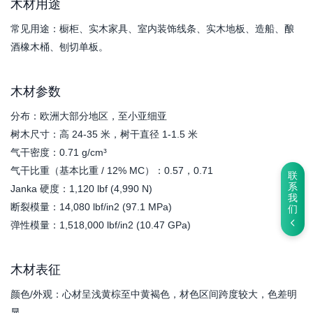
木材用途
常见用途：橱柜、实木家具、室内装饰线条、实木地板、造船、酿
酒橡木桶、刨切单板。
木材参数
分布：欧洲大部分地区，至小亚细亚
树木尺寸：高 24-35 米，树干直径 1-1.5 米
气干密度：0.71 g/cm³
气干比重（基本比重 / 12% MC）：0.57，0.71
联
系
Janka 硬度：1,120 lbf (4,990 N)
我
断裂模量：14,080 lbf/in2 (97.1 MPa)
们
弹性模量：1,518,000 lbf/in2 (10.47 GPa)
木材表征
颜色/外观：心材呈浅黄棕至中黄褐色，材色区间跨度较大，色差明
显。