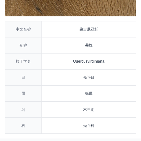
中文名称
弗吉尼亚栎
别称
弗栎
拉丁学名
Quercusvirginiana
目
壳斗目
属
栎属
纲
木兰纲
科
壳斗科