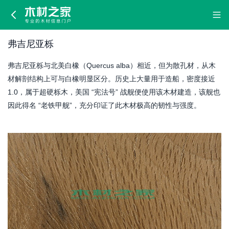
弗
吉
弗吉尼亚栎
尼
弗吉尼亚栎与北美白橡（Quercus alba）相近，但为散孔材，从木
亚
材解剖结构上可与白橡明显区分。历史上大量用于造船，密度接近
1.0，属于超硬栎木，美国 “宪法号” 战舰便使用该木材建造，该舰也
栎
因此得名 “老铁甲舰”，充分印证了此木材极高的韧性与强度。