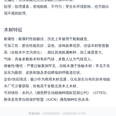
纹理：纹理通直，质地粗糙、不均匀；受生长环境影响，也可能出
现不规则纹理。
木材特征
耐腐性：耐腐朽性能极佳，历史上常被用于船舶建造。
可加工性：胶合性能良好，染色、涂饰效果优异。但该木材密度极
高（在栎木中尤为突出），相比其他栎属树种，加工难度更大。
气味：具备多数栎木特有的气味，多数人认为气味宜人。
致敏性/毒性：严重过敏案例罕见，但栎木属于致敏木材；常见不良
反应为眼部、皮肤刺激及类似哮喘的呼吸道症状。
定价/供应情况：极少作为商用木材流通，仅在原生分布区的本地锯
木厂可少量获取，价格高于多数北美本土木材。
可持续性：未列入《濒危野生动植物种国际贸易公约》（CITES）
附录及世界自然保护联盟（IUCN）濒危物种红色名录。
客服热线：15325634603（工作日9:00-17:30）