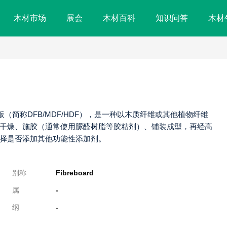
木材市场
展会
木材百科
知识问答
木材
维板（简称DFB/MDF/HDF），是一种以木质纤维或其他植物纤维
干燥、施胶（通常使用脲醛树脂等胶粘剂）、铺装成型，再经高
择是否添加其他功能性添加剂。
别称
Fibreboard
属
-
纲
-