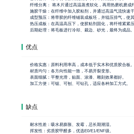
纤维分离： 将木片通过高温蒸煮软化，再用热磨机磨成
施胶干燥：在纤维中加入胶粘剂，并通过高温气流快速
成型预压：将带胶的纤维铺装成板坯，并辊压排气，使
热压成板：在高温高压下，使胶粘剂固化，将纤维紧紧
后期处理：将毛板进行冷却、裁边、砂光，最终为成品
优点
价格实惠：原料利用率高，成本低于实木和优质胶合板
材质均匀：各方向性能一致，不易开裂变形。
表面细腻：平整光滑，贴面、涂漆、雕刻效果都好。
加工方便：可锯、可刨、可钻孔，适应各种加工方式。
缺点
耐水性差：吸水易膨胀、发霉，忌长期潮湿。
挥发性：劣质胶甲醛多，优选E0/E1/ENF级。