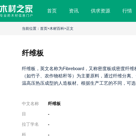
首页
资讯
供求资源
行情
纤
维
当前位置：
首页
>
木材百科
>正文
板
纤维板
纤维板，英文名称为Fibreboard，又称密度板或密度纤
（如竹子、农作物秸秆等）为主要原料，通过纤维分离、
温高压热压成型的人造板材。根据生产工艺的不同，可选
中文名称
纤维板
目
-
拉丁学名
-
科
-