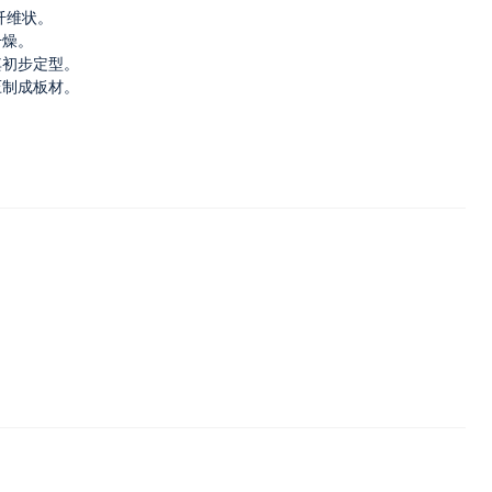
纤维状。
干燥。
其初步定型。
压制成板材。
。
。