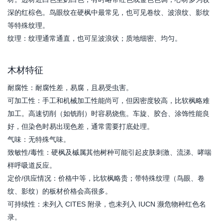
深的红棕色。鸟眼纹在硬枫中最常见，也可见卷纹、波浪纹、影纹
等特殊纹理。
纹理：纹理通常通直，也可呈波浪状；质地细密、均匀。
木材特征
耐腐性：耐腐性差，易腐，且易受虫害。
可加工性：手工和机械加工性能尚可，但因密度较高，比软枫略难
加工。高速切削（如铣削）时容易烧焦。车旋、胶合、涂饰性能良
好，但染色时易出现色差，通常需要打底处理。
气味：无特殊气味。
致敏性/毒性：硬枫及槭属其他树种可能引起皮肤刺激、流涕、哮喘
样呼吸道反应。
定价/供应情况：价格中等，比软枫略贵；带特殊纹理（鸟眼、卷
纹、影纹）的板材价格会高很多。
可持续性：未列入 CITES 附录，也未列入 IUCN 濒危物种红色名
录。