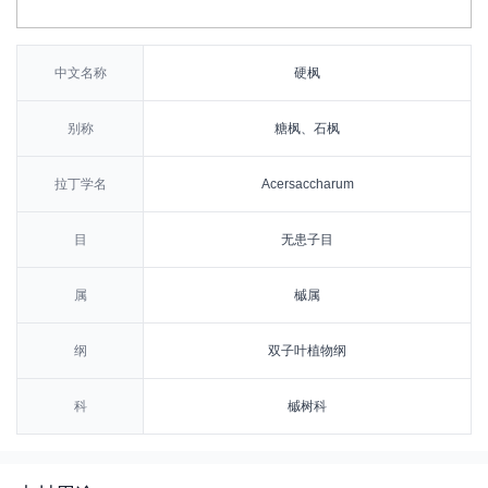
中文名称
硬枫
别称
糖枫、石枫
拉丁学名
Acersaccharum
目
无患子目
属
槭属
纲
双子叶植物纲
科
槭树科