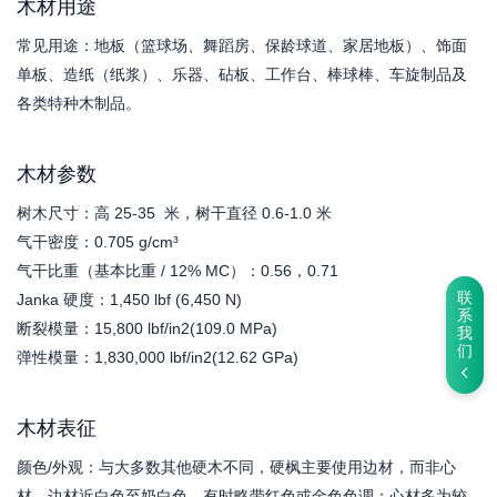
木材用途
常见用途：地板（篮球场、舞蹈房、保龄球道、家居地板）、饰面
单板、造纸（纸浆）、乐器、砧板、工作台、棒球棒、车旋制品及
各类特种木制品。
木材参数
树木尺寸：高 25-35 米，树干直径 0.6-1.0 米
气干密度：0.705 g/cm³
气干比重（基本比重 / 12% MC）：0.56，0.71
联
Janka 硬度：1,450 lbf (6,450 N)
系
断裂模量：15,800 lbf/in2(109.0 MPa)
我
们
弹性模量：1,830,000 lbf/in2(12.62 GPa)
木材表征
颜色/外观：与大多数其他硬木不同，硬枫主要使用边材，而非心
材。边材近白色至奶白色，有时略带红色或金色色调；心材多为较