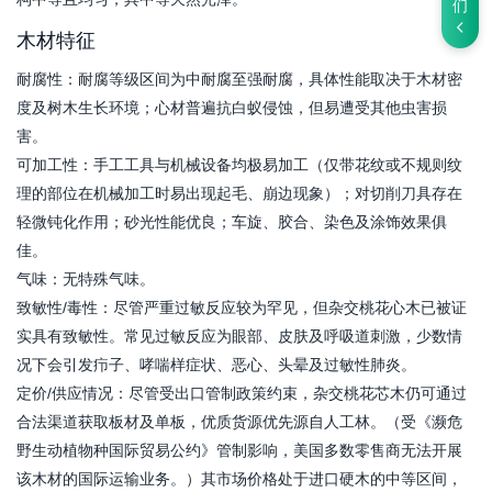
们
木材特征
耐腐性：耐腐等级区间为中耐腐至强耐腐，具体性能取决于木材密
度及树木生长环境；心材普遍抗白蚁侵蚀，但易遭受其他虫害损
害。
可加工性：手工工具与机械设备均极易加工（仅带花纹或不规则纹
理的部位在机械加工时易出现起毛、崩边现象）；对切削刀具存在
轻微钝化作用；砂光性能优良；车旋、胶合、染色及涂饰效果俱
佳。
气味：无特殊气味。
致敏性/毒性：尽管严重过敏反应较为罕见，但杂交桃花心木已被证
实具有致敏性。常见过敏反应为眼部、皮肤及呼吸道刺激，少数情
况下会引发疖子、哮喘样症状、恶心、头晕及过敏性肺炎。
定价/供应情况：尽管受出口管制政策约束，杂交桃花芯木仍可通过
合法渠道获取板材及单板，优质货源优先源自人工林。（受《濒危
野生动植物种国际贸易公约》管制影响，美国多数零售商无法开展
该木材的国际运输业务。）其市场价格处于进口硬木的中等区间，