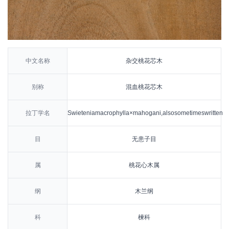
中文名称
杂交桃花芯木
别称
混血桃花芯木
拉丁学名
Swieteniamacrophylla×mahogani,alsosometimeswritten
目
无患子目
属
桃花心木属
纲
木兰纲
科
楝科