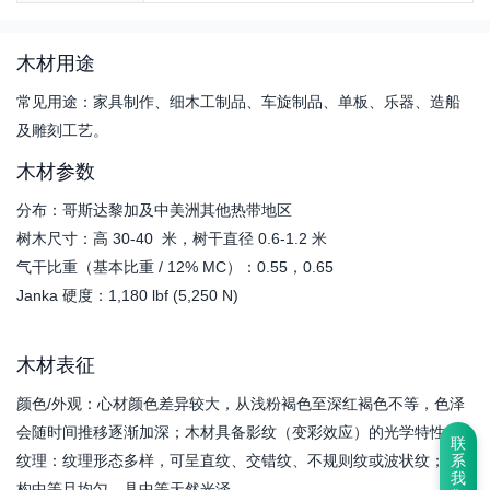
木材用途
常见用途：家具制作、细木工制品、车旋制品、单板、乐器、造船
及雕刻工艺。
木材参数
分布：哥斯达黎加及中美洲其他热带地区
树木尺寸：高 30-40 米，树干直径 0.6-1.2 米
气干比重（基本比重 / 12% MC）：0.55，0.65
Janka 硬度：1,180 lbf (5,250 N)
木材表征
颜色/外观：心材颜色差异较大，从浅粉褐色至深红褐色不等，色泽
会随时间推移逐渐加深；木材具备影纹（变彩效应）的光学特性。
联
纹理：纹理形态多样，可呈直纹、交错纹、不规则纹或波状纹；结
系
我
构中等且均匀，具中等天然光泽。