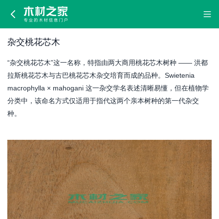
杂
交
杂交桃花芯木
桃
“杂交桃花芯木”这一名称，特指由两大商用桃花芯木树种 —— 洪都
花
拉斯桃花芯木与古巴桃花芯木杂交培育而成的品种。Swietenia
macrophylla × mahogani 这一杂交学名表述清晰易懂，但在植物学
芯
分类中，该命名方式仅适用于指代这两个亲本树种的第一代杂交
种。
木