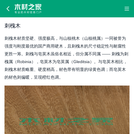
刺
槐
刺槐木
木
刺槐木材质坚硬、强度极高，与山核桃木（山核桃属）一同被誉为
强度与刚度最优的国产商用硬木，且刺槐木的尺寸稳定性与耐腐性
更胜一筹。刺槐与皂荚木虽俗名相近，但分属不同属 —— 刺槐为刺
槐属（Robinia），皂荚木为皂荚属（Gleditsia）。与皂荚木相比，
刺槐木材质略重、硬度稍高，材色带有明显的绿黄色调；而皂荚木
的材色则偏暖，呈现橙红色调。