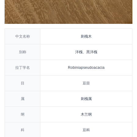
中文名称
刺槐木
别称
洋槐、黑洋槐
拉丁学名
Robiniapseudoacacia
目
豆目
属
刺槐属
纲
木兰纲
科
豆科