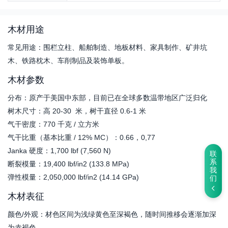
木材用途
常见用途：围栏立柱、船舶制造、地板材料、家具制作、矿井坑
木、铁路枕木、车削制品及装饰单板。
木材参数
分布：原产于美国中东部，目前已在全球多数温带地区广泛归化
树木尺寸：高 20-30 米，树干直径 0.6-1 米
气干密度：770 千克 / 立方米
气干比重（基本比重 / 12% MC）：0.66，0,77
Janka 硬度：1,700 lbf (7,560 N)
联
系
断裂模量：19,400 lbf/in2 (133.8 MPa)
我
弹性模量：2,050,000 lbf/in2 (14.14 GPa)
们
木材表征
颜色/外观：材色区间为浅绿黄色至深褐色，随时间推移会逐渐加深
为赤褐色。