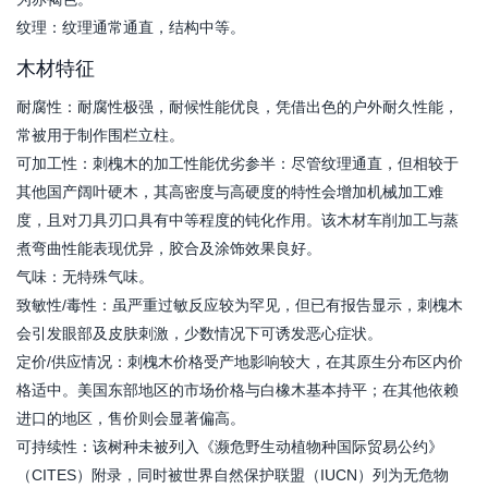
纹理：纹理通常通直，结构中等。
木材特征
耐腐性：耐腐性极强，耐候性能优良，凭借出色的户外耐久性能，
常被用于制作围栏立柱。
可加工性：刺槐木的加工性能优劣参半：尽管纹理通直，但相较于
其他国产阔叶硬木，其高密度与高硬度的特性会增加机械加工难
度，且对刀具刃口具有中等程度的钝化作用。该木材车削加工与蒸
煮弯曲性能表现优异，胶合及涂饰效果良好。
气味：无特殊气味。
致敏性/毒性：虽严重过敏反应较为罕见，但已有报告显示，刺槐木
会引发眼部及皮肤刺激，少数情况下可诱发恶心症状。
定价/供应情况：刺槐木价格受产地影响较大，在其原生分布区内价
格适中。美国东部地区的市场价格与白橡木基本持平；在其他依赖
进口的地区，售价则会显著偏高。
可持续性：该树种未被列入《濒危野生动植物种国际贸易公约》
（CITES）附录，同时被世界自然保护联盟（IUCN）列为无危物