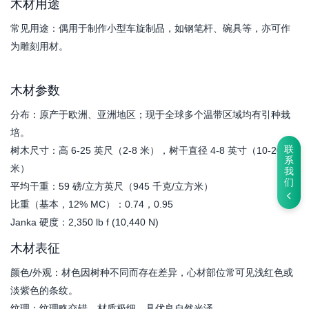
木材用途
常见用途：偶用于制作小型车旋制品，如钢笔杆、碗具等，亦可作
为雕刻用材。
木材参数
分布：原产于欧洲、亚洲地区；现于全球多个温带区域均有引种栽
培。
联
树木尺寸：高 6-25 英尺（2-8 米），树干直径 4-8 英寸（10-20 厘
系
米）
我
们
平均干重：59 磅/立方英尺（945 千克/立方米）
比重（基本，12% MC）：0.74，0.95
Janka 硬度：2,350 lb f (10,440 N)
木材表征
颜色/外观：材色因树种不同而存在差异，心材部位常可见浅红色或
淡紫色的条纹。
纹理：纹理略交错，材质极细，具优良自然光泽。