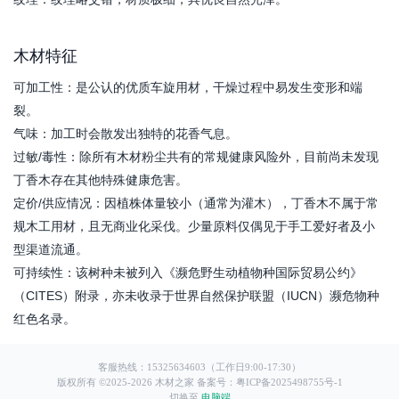
木材特征
可加工性：是公认的优质车旋用材，干燥过程中易发生变形和端
裂。
气味：加工时会散发出独特的花香气息。
过敏/毒性：除所有木材粉尘共有的常规健康风险外，目前尚未发现
丁香木存在其他特殊健康危害。
定价/供应情况：因植株体量较小（通常为灌木），丁香木不属于常
规木工用材，且无商业化采伐。少量原料仅偶见于手工爱好者及小
型渠道流通。
可持续性：该树种未被列入《濒危野生动植物种国际贸易公约》
（CITES）附录，亦未收录于世界自然保护联盟（IUCN）濒危物种
红色名录。
客服热线：15325634603（工作日9:00-17:30）
版权所有 ©2025-
2026
木材之家
备案号：粤ICP备2025498755号-1
切换至
电脑端