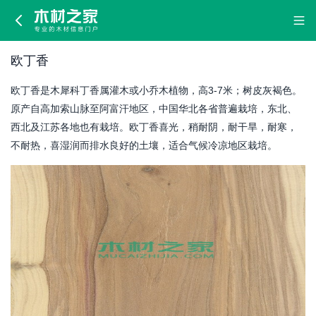
欧
丁
欧丁香
香
欧丁香是木犀科丁香属灌木或小乔木植物，高3-7米；树皮灰褐色。
原产自高加索山脉至阿富汗地区，中国华北各省普遍栽培，东北、
西北及江苏各地也有栽培。欧丁香喜光，稍耐阴，耐干旱，耐寒，
不耐热，喜湿润而排水良好的土壤，适合气候冷凉地区栽培。