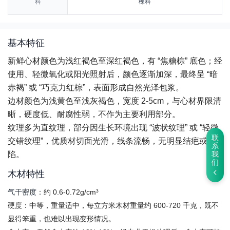
科
楝科
基本特征
新鲜心材颜色为浅红褐色至深红褐色，有 “焦糖棕” 底色；经
使用、轻微氧化或阳光照射后，颜色逐渐加深，最终呈 “暗
赤褐” 或 “巧克力红棕”，表面形成自然光泽包浆。
边材颜色为浅黄色至浅灰褐色，宽度 2-5cm，与心材界限清
晰，硬度低、耐腐性弱，不作为主要利用部分。
纹理多为直纹理，部分因生长环境出现 “波状纹理” 或 “轻微
联
交错纹理”，优质材切面光滑，线条流畅，无明显结疤或缺
系
陷。
我
们
木材特性
气干密度：
约 0.6-0.72g/cm³
硬度：中等，重量适中，每立方米木材重量约 600-720 千克，既不
显得笨重，也难以出现变形情况。