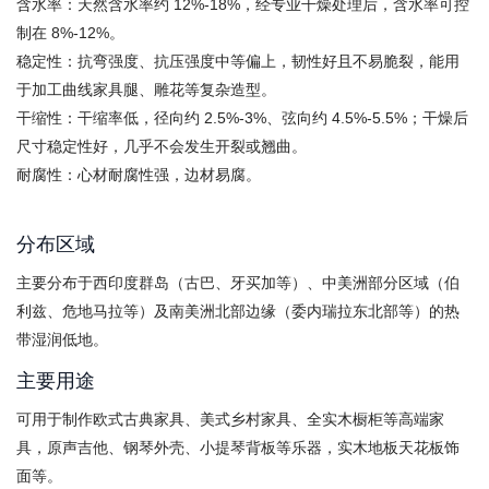
含水率：天然含水率约 12%-18%，经专业干燥处理后，含水率可控
制在 8%-12%。
稳定性：抗弯强度、抗压强度中等偏上，韧性好且不易脆裂，能用
于加工曲线家具腿、雕花等复杂造型。
干缩性：干缩率低，径向约 2.5%-3%、弦向约 4.5%-5.5%；干燥后
尺寸稳定性好，几乎不会发生开裂或翘曲。
耐腐性：心材耐腐性强，边材易腐。
分布区域
主要分布于西印度群岛（古巴、牙买加等）、中美洲部分区域（伯
利兹、危地马拉等）及南美洲北部边缘（委内瑞拉东北部等）的热
带湿润低地。
主要用途
可用于制作欧式古典家具、美式乡村家具、全实木橱柜等高端家
具，原声吉他、钢琴外壳、小提琴背板等乐器，实木地板天花板饰
面等。