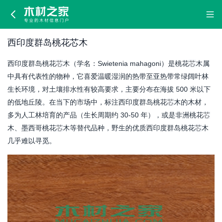
西
印
西印度群岛桃花芯木
度
西印度群岛桃花
芯
木（学名：Swietenia mahagoni）是桃花
芯
木属
群
中具有代表性的物种，它喜爱温暖湿润的热带至亚热带常绿阔叶林
生长环境，对土壤排水性有较高要求，主要分布在海拔 500 米以下
岛
的低地丘陵。在当下的市场中，标注西印度群岛桃花
芯
木的木材，
多为人工林培育的产品（生长周期约 30-50 年），或是非洲桃花
芯
桃
木、墨西哥桃花
芯
木等替代品种，野生的优质西印度群岛桃花
芯
木
花
几乎难以寻觅。
芯
木