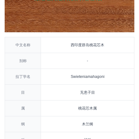
中文名称
西印度群岛桃花芯木
别称
-
拉丁学名
Swieteniamahagoni
目
无患子目
属
桃花芯木属
纲
木兰纲