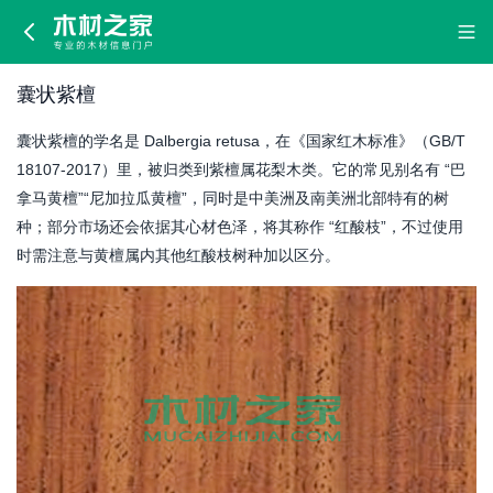
囊
状
囊状紫檀
紫
囊状紫檀的学名是 Dalbergia retusa，在《国家红木标准》（GB/T
檀
18107-2017）里，被归类到紫檀属花梨木类。它的常见别名有 “巴
拿马黄檀”“尼加拉瓜黄檀”，同时是中美洲及南美洲北部特有的树
种；部分市场还会依据其心材色泽，将其称作 “红酸枝”，不过使用
时需注意与黄檀属内其他红酸枝树种加以区分。