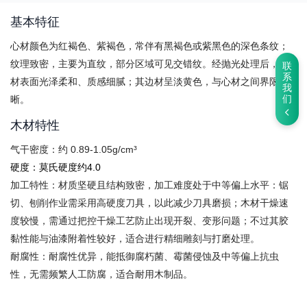
基本特征
心材颜色为红褐色、紫褐色，常伴有黑褐色或紫黑色的深色条纹；
纹理致密，主要为直纹，部分区域可见交错纹。经抛光处理后，木
联
系
材表面光泽柔和、质感细腻；其边材呈淡黄色，与心材之间界限清
我
晰。
们
木材特性
气干密度：约 0.89-1.05g/cm³
硬度​​：莫氏硬度约4.0
加工特性：材质坚硬且结构致密，加工难度处于中等偏上水平：锯
切、刨削作业需采用高硬度刀具，以此减少刀具磨损；木材干燥速
度较慢，需通过把控干燥工艺防止出现开裂、变形问题；不过其胶
黏性能与油漆附着性较好，适合进行精细雕刻与打磨处理。
耐腐性：耐腐性优异，能抵御腐朽菌、霉菌侵蚀及中等偏上抗虫
性，无需频繁人工防腐，适合耐用木制品。