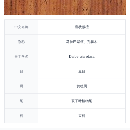
中文名称
囊状紫檀
别称
马拉巴紫檀、孔雀木
拉丁学名
Dalbergiaretusa
目
豆目
属
黄檀属
纲
双子叶植物纲
科
豆科