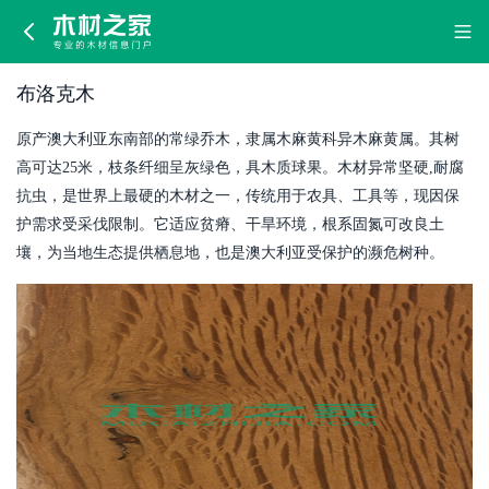
布
洛
布洛克木
克
原产澳大利亚东南部的常绿乔木，隶属木麻黄科异木麻黄属。其树
木
高可达25米，枝条纤细呈灰绿色，具木质球果。木材异常坚硬,耐腐
抗虫，是世界上最硬的木材之一，传统用于农具、工具等，现因保
护需求受采伐限制。它适应贫瘠、干旱环境，根系固氮可改良土
壤，为当地生态提供栖息地，也是澳大利亚受保护的濒危树种。