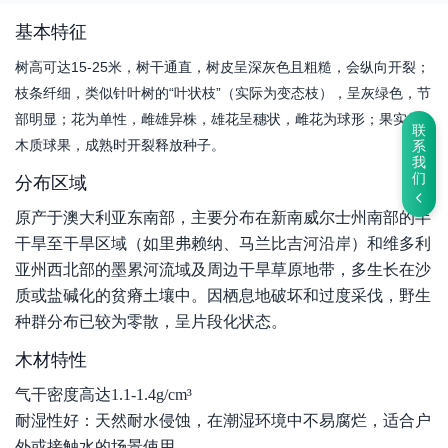
基本特征
树高可达15-25米，树干通直，树皮呈深灰色且粗糙，会纵向开裂；
枝条纤细，类似针叶树的“叶状枝”（实际为变态枝），呈灰绿色，节
部明显；花为单性，雌雄异株，雄花呈穗状，雌花为球形；果实是
联
木质球果，成熟时开裂释放种子。
系
我
们
分布区域
原产于澳大利亚东南部，主要分布在新南威尔士州南部的半
干旱至干旱区域（如里弗赖纳、马兰比吉河沿岸）和维多利
亚州西北部的墨累河流域及周边干旱草原地带，多生长在沙
质或盐碱化的贫瘠土壤中。因栖息地破坏和过度采伐，野生
种群分布已较为零散，呈片段化状态。
木材特性
气干密度高达
1.1-1.4g/cm³
耐湿性好：天然耐水侵蚀，在潮湿环境中不易腐烂，适合户
外或接触水的场景使用。