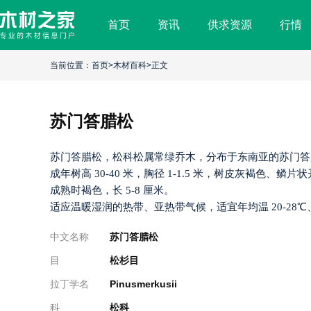
首页
资讯
供求资源
行情
苏
门
当前位置：
首页
>
木材百科
>正文
答
腊
松
苏门答腊松
苏门答腊松，松科松属常绿乔木，分布于东南亚的苏门答
成年树高 30-40 米，胸径 1-1.5 米，树皮灰褐色、鳞
成熟时褐色，长 5-8 厘米。​
适应温暖湿润的热带、亚热带气候，适宜年均温 20-28℃、
中文名称
苏门答腊松
目
松杉目
拉丁学名
Pinusmerkusii
科
松科