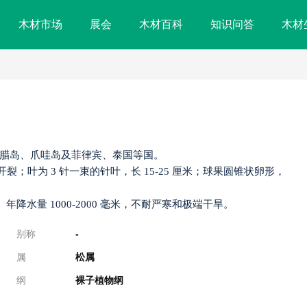
木材市场
展会
木材百科
知识问答
木材
腊岛、爪哇岛及菲律宾、泰国等国。​
片状开裂；叶为 3 针一束的针叶，长 15-25 厘米；球果圆锥状卵形，
年降水量 1000-2000 毫米，不耐严寒和极端干旱。
别称
-
属
松属
纲
裸子植物纲