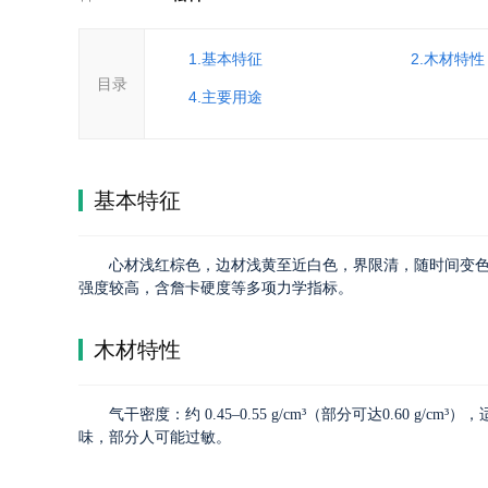
1.基本特征
2.木材特性
目录
4.主要用途
基本特征
心材浅红棕色，边材浅黄至近白色，界限清，随时间变色；纹
强度较高，含詹卡硬度等多项力学指标。
木材特性
气干密度：约
0.45–0.55 g/cm³（部分可达0.60 g/cm³）
​，
味，部分人可能过敏。