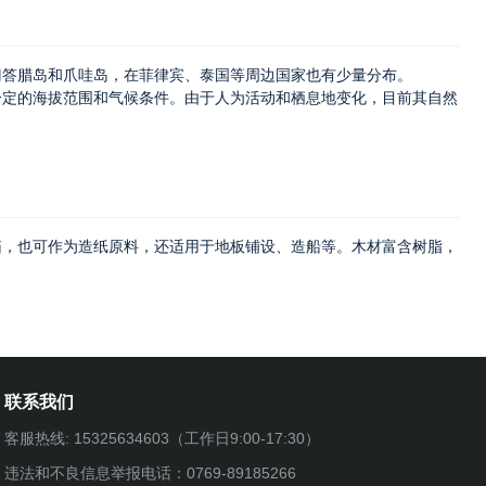
门答腊岛和爪哇岛，在菲律宾、泰国等周边国家也有少量分布。
一定的海拔范围和气候条件。由于人为活动和栖息地变化，目前其自然
箱，也可作为造纸原料，还适用于地板铺设、造船等。
木材富含树脂，
联系我们
客服热线: 15325634603（工作日9:00-17:30）
违法和不良信息举报电话：0769-89185266