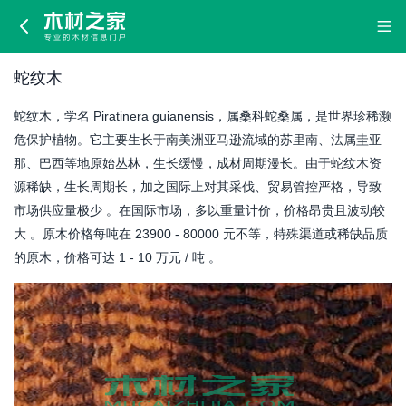
蛇
纹
蛇纹木
木
蛇纹木，学名 Piratinera guianensis，属桑科蛇桑属，是世界珍稀濒
危保护植物。它主要生长于南美洲亚马逊流域的苏里南、法属圭亚
那、巴西等地原始丛林，生长缓慢，成材周期漫长。由于蛇纹木资
源稀缺，生长周期长，加之国际上对其采伐、贸易管控严格，导致
市场供应量极少 。在国际市场，多以重量计价，价格昂贵且波动较
大 。原木价格每吨在 23900 - 80000 元不等，特殊渠道或稀缺品质
的原木，价格可达 1 - 10 万元 / 吨 。