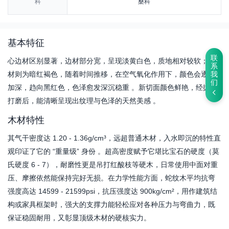
科
桑科
基本特征
联
心边材区别显著，边材部分宽，呈现淡黄白色，质地相对较软；心
系
材则为暗红褐色，随着时间推移，在空气氧化作用下，颜色会逐渐
我
们
加深，趋向黑红色，色泽愈发深沉稳重 。新切面颜色鲜艳，经抛光
打磨后，能清晰呈现出纹理与色泽的天然美感 。
木材特性
其气干密度达 1.20 - 1.36g/cm³，远超普通木材，入水即沉的特性直
观印证了它的 “重量级” 身份 。超高密度赋予它堪比宝石的硬度（莫
氏硬度 6 - 7），耐磨性更是吊打红酸枝等硬木，日常使用中面对重
压、摩擦依然能保持完好无损。在力学性能方面，蛇纹木平均抗弯
强度高达 14599 - 21599psi，抗压强度达 900kg/cm²，用作建筑结
构或家具框架时，强大的支撑力能轻松应对各种压力与弯曲力，既
保证稳固耐用，又彰显顶级木材的硬核实力。