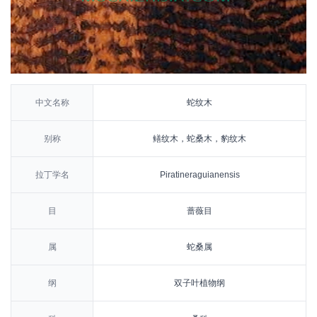
中文名称
蛇纹木
别称
鳝纹木，蛇桑木，豹纹木
拉丁学名
Piratineraguianensis
目
蔷薇目
属
蛇桑属
纲
双子叶植物纲