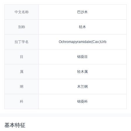
中文名称
巴沙木
别称
轻木
拉丁学名
Ochromapyramidale(Cav.)Urb
目
锦葵目
属
轻木属
纲
木兰纲
科
锦葵科
基本特征