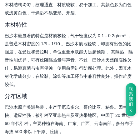
木材结构均匀，纹理通直，材质较软，易于加工。其颜色多为白色
或浅黄白色，干燥后不易变形、开裂。
木材特性
巴沙木最显著的特点是材质极轻，气干密度仅为 0.1 - 0.2g/cm³ ，
是普通木材密度的 1/5 - 1/10 。巴沙木质地轻软，却拥有出色的比
强度，在受压和受拉时，单位重量承载能力远超预期 。其隔热、隔
音性能优异，可有效阻隔热量与声音。不过，巴沙木天然耐腐性欠
佳，易遭真菌与虫害侵蚀，使用前需进行防腐处理。此外，因其木
材化学成分少，在胶黏、涂饰等加工环节中兼容性良好，操作难度
较低。
联
系
分布区域
我
们
巴沙木原产美洲热带，主产于厄瓜多尔、哥伦比亚、秘鲁。因生长
快、适应性强，被引种至亚非热带及亚热带地区。中国于 20 世纪
60 年代引种，主要种植在海南、广东、广西、云南南部，多分布于
海拔 500 米以下平原、丘陵 。