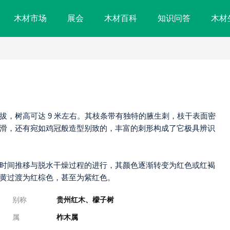
木材市场
展会
木材百科
知识问答
木材
拔，树高可达 9 米左右。其枝条带有独特的腋生刺，枝干表面密
滑，还有宛如鸡冠般造型别致的，丰富的刺形构成了它极具辨识
时间推移与脱水干燥过程的进行，其颜色逐渐转变为红色或红褐
黄过渡为红棕色，甚至为紫红色。
别称
贵州红木、檬子树
属
柞木属