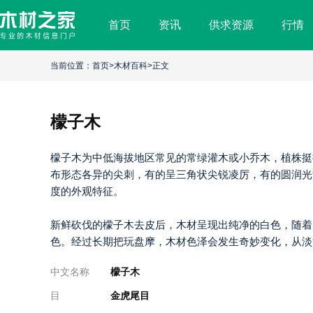
首页
资讯
供求资源
行情
檬
子
当前位置：
首页
>
木材百科
>正文
木
檬子木
檬子木为中低海拔地区常见的常绿灌木或小乔木，植株挺
布形态各异的尖刺，有的呈三角状尖锐凌厉，有的圆润光
度的外观特征。
新鲜砍伐的檬子木去皮后，木材呈现出纯净的白色，随着
色。经过长期把玩盘摩，木材色泽会发生奇妙变化，从淡
中文名称
檬子木
目
金虎尾目