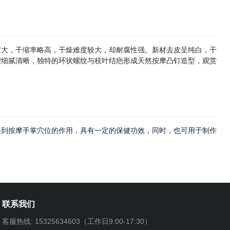
度大，干缩率略高，干燥难度较大，却耐腐性强。新材去皮呈纯白，干
理细腻清晰，独特的环状螺纹与枝叶结疤形成天然按摩凸钉造型，观赏
起到按摩手掌穴位的作用，具有一定的保健功效，同时，也可用于制作
联系我们
客服热线: 15325634603（工作日9:00-17:30）