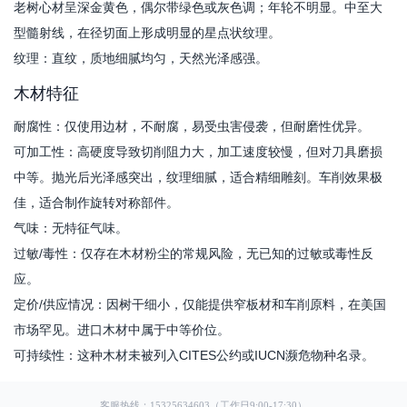
老树心材呈深金黄色，偶尔带绿色或灰色调；年轮不明显。中至大
型髓射线，在径切面上形成明显的星点状纹理​。
纹理：直纹，质地细腻均匀，天然光泽感强。
木材特征
耐腐性：仅使用边材，不耐腐，易受虫害侵袭，但耐磨性优异。
可加工性：高硬度导致切削阻力大，加工速度较慢，但对刀具磨损
中等。抛光后光泽感突出，纹理细腻，适合精细雕刻。车削效果极
佳，适合制作旋转对称部件。
气味：无特征气味。
过敏/毒性：仅存在木材粉尘的常规风险，无已知的过敏或毒性反
应。
定价/供应情况：因树干细小，仅能提供窄板材和车削原料，在美国
市场罕见。进口木材中属于中等价位。
可持续性：这种木材未被列入CITES公约或IUCN濒危物种名录。
客服热线：15325634603（工作日9:00-17:30）