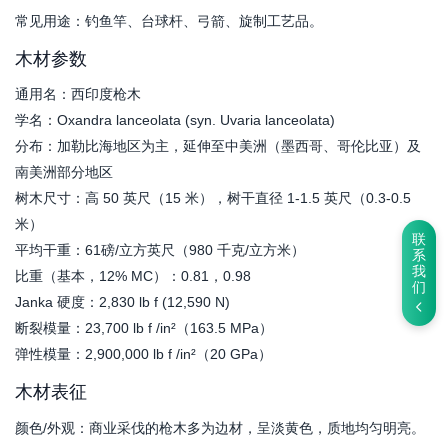
常见用途：钓鱼竿、台球杆、弓箭、旋制工艺品。
木材参数
通用名：西印度枪木
学名：‌Oxandra lanceolata (syn. Uvaria lanceolata)
分布：加勒比海地区为主，延伸至中美洲（墨西哥、哥伦比亚）及
南美洲部分地区
树木尺寸：高 50 英尺（15 米），树干直径 1-1.5 英尺（0.3-0.5
米）
联
平均干重：61磅/立方英尺（980 千克/立方米）
系
我
比重（基本，12% MC）：0.81，0.98
们
Janka 硬度：2,830 lb f (12,590 N)
断裂模量：23,700 lb f /in²（163.5 MPa）
弹性模量：2,900,000 lb f /in²（20 GPa）
木材表征
颜色/外观：商业采伐的枪木多为边材，呈淡黄色，质地均匀明亮。