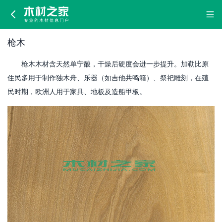
枪
木
枪木
枪木木材含天然单宁酸，干燥后硬度会进一步提升。加勒比原
住民多用于制作独木舟、乐器（如吉他共鸣箱）、祭祀雕刻，在殖
民时期，欧洲人用于家具、地板及造船甲板。