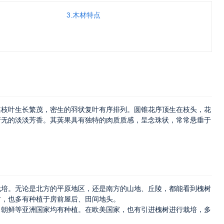
3.木材特点
其枝叶生长繁茂，密生的羽状复叶有序排列。圆锥花序顶生在枝头，花
若无的淡淡芳香。其荚果具有独特的肉质质感，呈念珠状，常常悬垂于
。
栽培。无论是北方的平原地区，还是南方的山地、丘陵，都能看到槐树
村，也多有种植于房前屋后、田间地头。
、朝鲜等亚洲国家均有种植。在欧美国家，也有引进槐树进行栽培，多