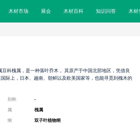
木材市场
展会
木材百科
知识问答
木材
 Schott ，隶属豆科槐属，是一种落叶乔木 。其原产于中国北部地区，凭借良
在国际上，日本、越南、朝鲜以及欧美国家等，也能寻觅到槐木的
别称
-
属
槐属
纲
双子叶植物纲