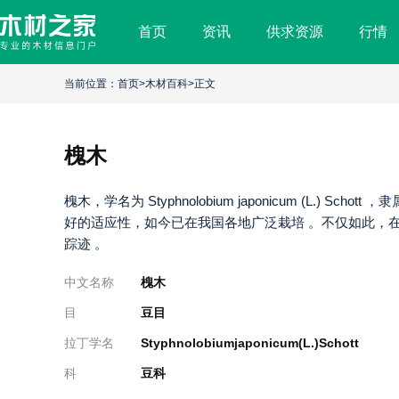
首页
资讯
供求资源
行情
槐
木
当前位置：
首页
>
木材百科
>正文
槐木
槐木，学名为 Styphnolobium japonicum (L.)
好的适应性，如今已在我国各地广泛栽培 。不仅如此，
踪迹 。
中文名称
槐木
目
豆目
拉丁学名
Styphnolobiumjaponicum(L.)Schott
科
豆科