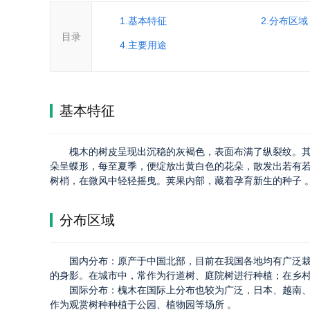
1.基本特征
2.分布区域
目录
4.主要用途
基本特征
槐木的树皮呈现出沉稳的灰褐色，表面布满了纵裂纹。
朵呈蝶形，每至夏季，便绽放出黄白色的花朵，散发出若有
树梢，在微风中轻轻摇曳。荚果内部，藏着孕育新生的种子 
分布区域
国内分布：原产于中国北部，目前在我国各地均有广泛
的身影。在城市中，常作为行道树、庭院树进行种植；在乡
国际分布：槐木在国际上分布也较为广泛，日本、越南
作为观赏树种种植于公园、植物园等场所 。