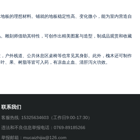
木地板的理想材料。铺就的地板稳定性高、变化微小，能为室内营造自
品。雕刻师借助其特性，可创作出精美图案与造型，制成品观赏和收藏
业，户外栈道、公共休息区桌椅等也常见其身影。此外，槐木还可制作
、叶、果、树脂等皆可入药，有凉血止血、清肝泻火功效。
联系我们
客服热线: 15325634603（工作日9:00-17:30）
违法和不良信息举报电话：0769-89185266
举报邮箱：mucaizhijia@126.com