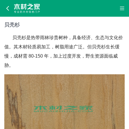
贝
壳
贝壳杉
杉
贝壳杉是热带雨林珍贵树种，具备经济、生态与文化价
值。其木材轻质易加工，树脂用途广泛。但贝壳杉生长缓
慢，成材需 80-150 年，加上过度开发，野生资源面临威
胁。