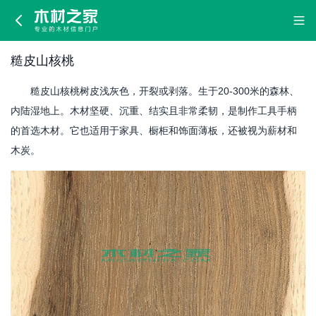
糙
皮
糙皮山核桃
山
糙皮山核桃树皮浅灰色，开裂或剥落。生于20-300米的森林、
核
内陆湿地上。木材坚硬、沉重、结实且非常柔韧，是制作工具手柄
的首选木材。它也适用于家具、橱柜和饰面薄板，还被视为薪材和
桃
木炭。