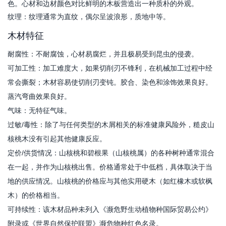
色。心材和边材颜色对比鲜明的木板营造出一种质朴的外观。
纹理：纹理通常为直纹，偶尔呈波浪形，质地中等。
木材特征
耐腐性：不耐腐蚀，心材易腐烂，并且极易受到昆虫的侵袭。
可加工性：加工难度大，如果切削刃不锋利，在机械加工过程中经
常会撕裂；木材容易使切削刃变钝。胶合、染色和涂饰效果良好。
蒸汽弯曲效果良好。
气味：无特征气味。
过敏/毒性：除了与任何类型的木屑相关的标准健康风险外，糙皮山
核桃木没有引起其他健康反应。
定价/供货情况：山核桃和碧根果（山核桃属）的各种树种通常混合
在一起，并作为山核桃出售。价格通常处于中低档，具体取决于当
地的供应情况。山核桃的价格应与其他实用硬木（如红橡木或软枫
木）的价格相当。
可持续性：该木材品种未列入《濒危野生动植物种国际贸易公约》
附录或《世界自然保护联盟》濒危物种红色名录。