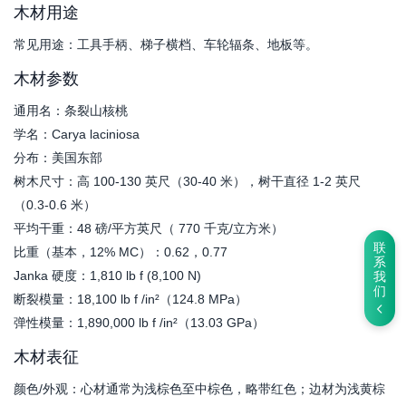
木材用途
常见用途：工具手柄、梯子横档、车轮辐条、地板等。
木材参数
通用名：条裂山核桃
学名：Carya laciniosa
分布：美国东部
树木尺寸：高 100-130 英尺（30-40 米），树干直径 1-2 英尺
（0.3-0.6 米）
平均干重：48 磅/平方英尺（ 770 千克/立方米）
联
比重（基本，12% MC）：0.62，0.77
系
Janka 硬度：1,810 lb f (8,100 N)
我
们
断裂模量：18,100 lb f /in²（124.8 MPa）
弹性模量：1,890,000 lb f /in²（13.03 GPa）
木材表征
颜色/外观：心材通常为浅棕色至中棕色，略带红色；边材为浅黄棕