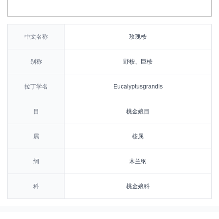
中文名称
玫瑰桉
别称
野桉、巨桉
拉丁学名
Eucalyptusgrandis
目
桃金娘目
属
桉属
纲
木兰纲
科
桃金娘科