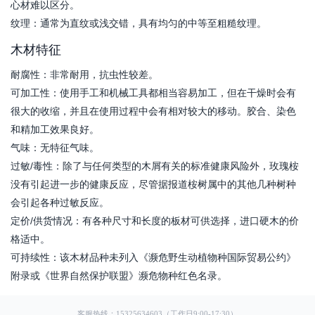
心材难以区分。
纹理：通常为直纹或浅交错，具有均匀的中等至粗糙纹理。
木材特征
耐腐性：非常耐用，抗虫性较差。
可加工性：使用手工和机械工具都相当容易加工，但在干燥时会有
很大的收缩，并且在使用过程中会有相对较大的移动。胶合、染色
和精加工效果良好。
气味：无特征气味。
过敏/毒性：除了与任何类型的木屑有关的标准健康风险外，玫瑰桉
没有引起进一步的健康反应，尽管据报道桉树属中的其他几种树种
会引起各种过敏反应。
定价/供货情况：有各种尺寸和长度的板材可供选择，进口硬木的价
格适中。
可持续性：该木材品种未列入《濒危野生动植物种国际贸易公约》
附录或《世界自然保护联盟》濒危物种红色名录。
客服热线：15325634603（工作日9:00-17:30）