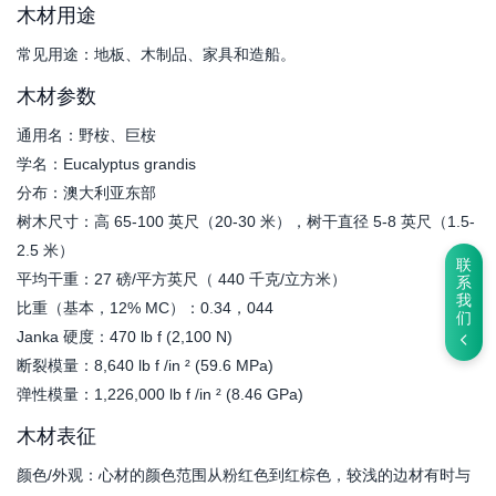
木材用途
常见用途：地板、木制品、家具和造船。
木材参数
通用名：野桉、巨桉
学名：Eucalyptus grandis
分布：澳大利亚东部
树木尺寸：高 65-100 英尺（20-30 米），树干直径 5-8 英尺（1.5-
2.5 米）
联
平均干重：27 磅/平方英尺（ 440 千克/立方米）
系
我
比重（基本，12% MC）：0.34，044
们
Janka 硬度：470 lb f (2,100 N)
断裂模量：8,640 lb f /in ² (59.6 MPa)
弹性模量：1,226,000 lb f /in ² (8.46 GPa)
木材表征
颜色/外观：心材的颜色范围从粉红色到红棕色，较浅的边材有时与