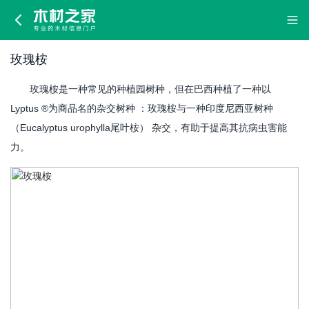
玫
瑰
玫瑰桉
桉
玫瑰桉是一种常见的种植园树种，但在巴西种植了一种以
Lyptus ®为商品名的杂交树种 ：玫瑰桉与一种印度尼西亚树种
（Eucalyptus urophylla尾叶桉） 杂交，有助于提高其抗病虫害能
力。