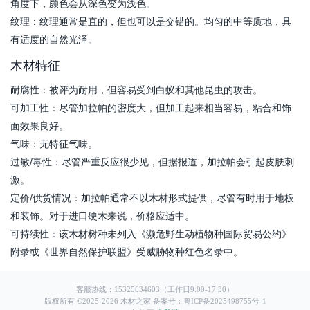
角度下，颜色会从深色变为浅色。
纹理：纹理通常是直的，但也可以是交错的。均匀的中等质地，具
有适度的自然光泽。
木材特征
耐腐性：被评为耐用，但容易受到白蚁和其他昆虫的攻击。
可加工性：尽管加拉帕的密度大，但加工起来相当容易，粘合和饰
面效果良好。
气味：无特征气味。
过敏/毒性：尽管严重反应很少见，但据报道，加拉帕会引起皮肤刺
激。
定价/供货情况：加拉帕通常不以木材形式提供，尽管有时用于地板
和装饰。对于进口硬木来说，价格应适中。
可持续性：该木材树种未列入《濒危野生动植物种国际贸易公约》
附录或《世界自然保护联盟》受威胁物种红色名录中。
客服热线：15325634603（工作日9:00-17:30）
版权所有 ©2025-
2026
木材之家
备案号：粤ICP备2025498755号-1