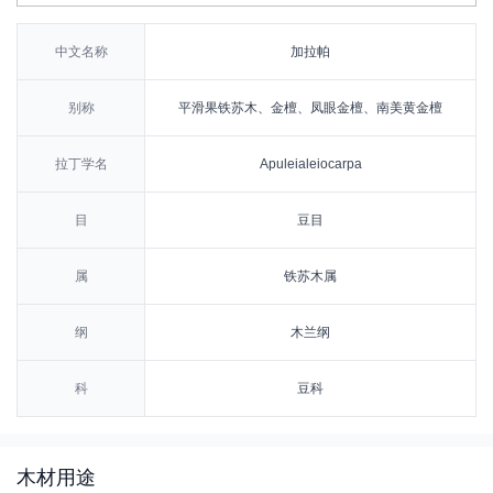
中文名称
加拉帕
别称
平滑果铁苏木、金檀、凤眼金檀、南美黄金檀
拉丁学名
Apuleialeiocarpa
目
豆目
属
铁苏木属
纲
木兰纲
科
豆科
木材用途