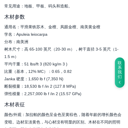
常见用途：地板、甲板、码头和造船。
木材参数
通用名：平滑果铁苏木、金檀、凤眼金檀、南美黄金檀
学名：Apuleia leiocarpa
分布：南美洲
树木尺寸：高 65-100 英尺（20-30 m），树干直径 3-5 英尺（1-
1.5 m）
联
平均干重：51 lbs/ft 3 (820 kg/m 3 )
系
比重（基本，12% MC）：0.65，0.82
我
们
Janka 硬度：1,650 lb f (7,350 N)
断裂模量：18,530 lb f /in 2 (127.8 MPa)
弹性模量：2,257,000 lb f /in 2 (15.57 GPa)
木材表征
颜色/外观：加拉帕的颜色呈金色至黄棕色，随着年龄的增长颜色会
变暗。边材呈淡黄色，与心材没有明显的区别。木材在不同的照明