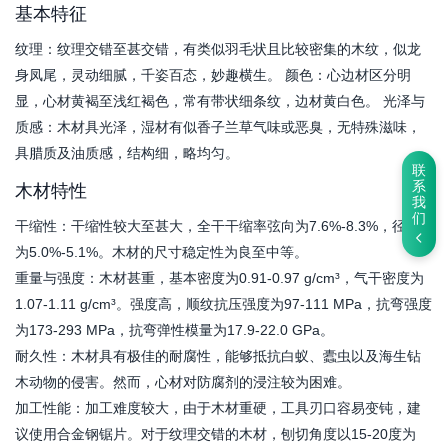
基本特征
纹理：纹理交错至甚交错，有类似羽毛状且比较密集的木纹，似龙
身凤尾，灵动细腻，千姿百态，妙趣横生。 颜色：心边材区分明
显，心材黄褐至浅红褐色，常有带状细条纹，边材黄白色。 光泽与
质感：木材具光泽，湿材有似香子兰草气味或恶臭，无特殊滋味，
具腊质及油质感，结构细，略均匀。
联
系
木材特性
我
们
干缩性：干缩性较大至甚大，全干干缩率弦向为7.6%-8.3%，径向
为5.0%-5.1%。木材的尺寸稳定性为良至中等。
重量与强度：木材甚重，基本密度为0.91-0.97 g/cm³，气干密度为
1.07-1.11 g/cm³。强度高，顺纹抗压强度为97-111 MPa，抗弯强度
为173-293 MPa，抗弯弹性模量为17.9-22.0 GPa。
耐久性：木材具有极佳的耐腐性，能够抵抗白蚁、蠹虫以及海生钻
木动物的侵害。然而，心材对防腐剂的浸注较为困难。
加工性能：加工难度较大，由于木材重硬，工具刃口容易变钝，建
议使用合金钢锯片。对于纹理交错的木材，刨切角度以15-20度为