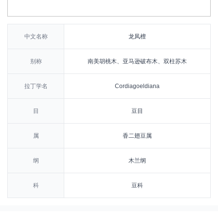
中文名称
龙凤檀
别称
南美胡桃木、亚马逊破布木、双柱苏木
拉丁学名
Cordiagoeldiana
目
豆目
属
香二翅豆属
纲
木兰纲
科
豆科