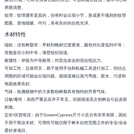
界限清楚。
纹理：纹理通常是直的，但有时会出现小节，形成更不规则的纹理
图案。质地细腻、均匀，具有良好的自然光泽。
木材特性
端粒：没有树脂管；早材到晚材过渡逐渐，颜色对比度低到中等；
管胞直径小到中等；薄壁组织弥漫。
耐腐性：评级为中等耐用；对昆虫攻击的混合抵抗力。
可加工性：总体而言，易于使用手动和机械工具进行加工，但结点
周围的区域可能会出现问题。据报道难以蒸汽弯曲。胶水、污渍和
饰面效果良好。
气味：柏属植物中的大多数柏树都具有独特的芳香气味。
过敏/毒性：虽然严重反应并不常见，但据报道高文柏树会引起皮肤
刺激。
定价/供货情况：由于GowenCypress尺寸小且分布非常有限，因此
不用于商业木材。可用性可能仅限于树木自然范围之外的专业/业余
爱好者项目。