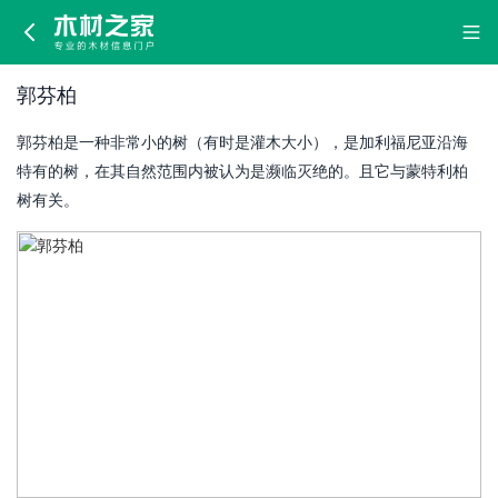
郭
芬
郭芬柏
柏
郭芬柏是一种非常小的树（有时是灌木大小），是加利福尼亚沿海
特有的树，在其自然范围内被认为是濒临灭绝的。且它与蒙特利柏
树有关。