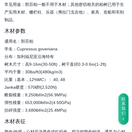
常见用途：郭芬柏一般不用于木材；其他密切相关的柏树已用于生
产实用木材、栅栏柱、乐器（弗拉门戈吉他）、家具、造船和车削
制品。
木材参数
通用名：郭芬柏
学名：Cupressus goveniana
分布：加利福尼亚沿海特有
树木尺寸：高9-16m(30-50ft)，树干直径0.3-0.6m(1-2ft)
平均干重：30lbs/ft3(480kg/m3)
比重（基本，12%MC）：.40,.48
Janka硬度：570磅f(2,520N)
断裂模量：8,250lbf/in2(56.9MPa)
联
弹性模量：653,000lbf/in2(4.50GPa)
系
我
抗碎强度：3,680lbf/in2(25.4MPa)
们
木材表征
颜色/外观：心材呈淡黄色或红棕色。窄边材颜色较浅，通常与心材