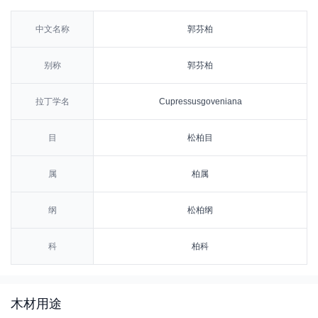
中文名称
郭芬柏
别称
郭芬柏
拉丁学名
Cupressusgoveniana
目
松柏目
属
柏属
纲
松柏纲
科
柏科
木材用途