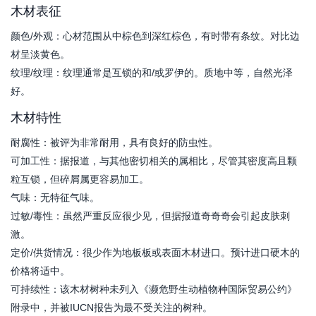
木材表征
颜色/外观：心材范围从中棕色到深红棕色，有时带有条纹。对比边
材呈淡黄色。
纹理/纹理：纹理通常是互锁的和/或罗伊的。质地中等，自然光泽
好。
木材特性
耐腐性：被评为非常耐用，具有良好的防虫性。
可加工性：据报道，与其他密切相关的属相比，尽管其密度高且颗
粒互锁，但碎屑属更容易加工。
气味：无特征气味。
过敏/毒性：虽然严重反应很少见，但据报道奇奇奇会引起皮肤刺
激。
定价/供货情况：很少作为地板板或表面木材进口。预计进口硬木的
价格将适中。
可持续性：该木材树种未列入《濒危野生动植物种国际贸易公约》
附录中，并被IUCN报告为最不受关注的树种。