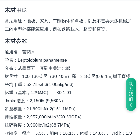
木材用途
常见用途：地板、家具、车削物体和单板，以及不需要太多机械加
工的重型外部建筑应用，例如铁路枕木、桥梁和横梁。
木材参数
通用名：苦药木
学名：Leptolobium panamense
分布：从墨西哥一直到南美洲北部
树尺寸：100-130英尺（30-40m）高，2-3英尺(0.6-1m)树干直径
联
平均干重：62.7lbs/ft3(1,005kg/m3)
系
比重（基本，12%MC）：.80,1.01
我
们
Janka硬度：2,150lbf(9,560N)
断裂模量：21,900lbf/in2(151.1MPa)
弹性模量：2,957,000lbf/in2(20.39GPa)
抗碎强度：9,960lbf/in2(68.7MPa)
收缩率：径向：5.3%，切向：10.1%，体积：14.8%，T/R比：1.9