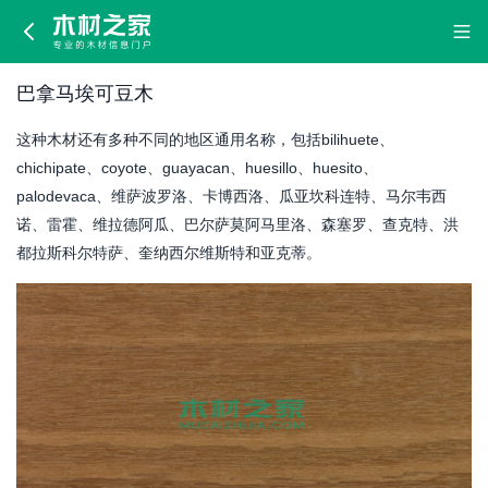
巴
拿
巴拿马埃可豆木
马
这种木材还有多种不同的地区通用名称，包括bilihuete、
埃
chichipate、coyote、guayacan、huesillo、huesito、
palodevaca、维萨波罗洛、卡博西洛、瓜亚坎科连特、马尔韦西
可
诺、雷霍、维拉德阿瓜、巴尔萨莫阿马里洛、森塞罗、查克特、洪
都拉斯科尔特萨、奎纳西尔维斯特和亚克蒂。
豆
木