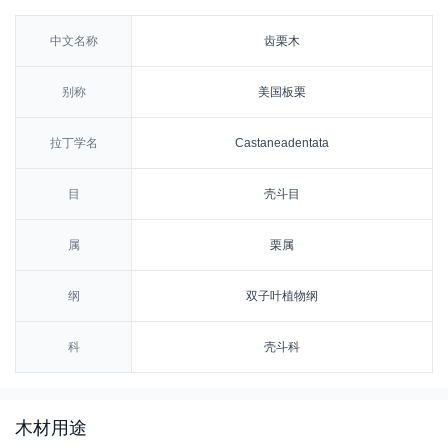
中文名称
齿栗木
别称
美国板栗
拉丁学名
Castaneadentata
目
壳斗目
属
栗属
纲
双子叶植物纲
科
壳斗科
木材用途