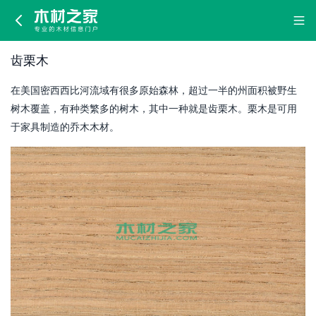
齿
栗
齿栗木
木
在美国密西西比河流域有很多原始森林，超过一半的州面积被野生
树木覆盖，有种类繁多的树木，其中一种就是齿栗木。栗木是可用
于家具制造的乔木木材。