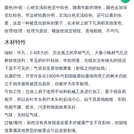
颜色/外观：心材呈浅棕色至中棕色，随着年龄的增长，颜色会加深
至红棕色。窄边材轮廓分明，呈浅白色至浅棕色。还可以看到虫
栗，这是一种被昆虫损坏的栗子，在木材上留下孔洞和其他变色。
纹理/纹理：纹理为直纹、螺旋纹或交错纹。质地粗糙、不均匀。
木材特性
端粒：环孔；2-4排大的、完全孤立的早材气孔，大量小晚材气孔呈
树枝状排列；常见的针叶枯病；年轮明显；光线在没有镜头的情况
下是不可见的；气管后实质弥散聚集（射线之间的短线）。
抗腐烂性：尽管许多在1900年代初因板栗枯萎病而死亡的树木仍屹
立不倒并最终被昆虫损坏，但被评为非常耐用。
可加工性：总体上易于使用手动和机械工具进行加工。栗子很容易
裂开，所以在钉木头和拧木头时必须小心。由于其质地粗糙，车削
性能平庸。胶水、污渍和饰面效果良好。
气味：无特征气味。
过敏/毒性：虽然没有具体报道齿栗木对健康产生不良影响，但据报
道栗属其他类型的板栗会引起皮肤刺激。