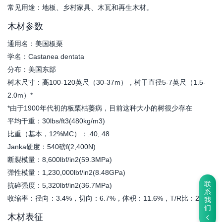
常见用途：地板、乡村家具、木瓦和再生木材。
木材参数
通用名：美国板栗
学名：Castanea dentata
分布：美国东部
树木尺寸：高100-120英尺（30-37m），树干直径5-7英尺（1.5-
2.0m）*
*由于1900年代初的板栗枯萎病，目前这种大小的树很少存在
平均干重：30lbs/ft3(480kg/m3)
比重（基本，12%MC）：.40,.48
Janka硬度：540磅f(2,400N)
断裂模量：8,600lbf/in2(59.3MPa)
弹性模量：1,230,000lbf/in2(8.48GPa)
联
抗碎强度：5,320lbf/in2(36.7MPa)
系
收缩率：径向：3.4%，切向：6.7%，体积：11.6%，T/R比：2.0
我
们
木材表征