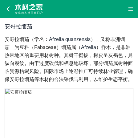
安
哥
安哥拉缅茄
拉
安哥拉缅茄（学名：
Afzelia quanzensis
），又称非洲缅
缅
茄，为豆科（Fabaceae）缅茄属（
Afzelia
）乔木，是非洲
热带地区的重要用材树种。其树干挺拔，树皮呈灰褐色，具
茄
纵向裂纹。由于过度砍伐和栖息地破坏，部分缅茄属树种面
临资源枯竭风险。国际市场上逐渐推广可持续林业管理，确
保安哥拉缅茄等木材的合法采伐与利用，以维护生态平衡。