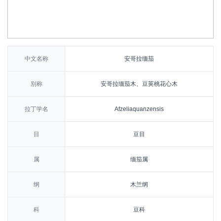
中文名称
安哥拉缅茄
别称
安哥拉缅茄木、豆荚桃花心木
拉丁学名
Afzeliaquanzensis
目
豆目
属
缅茄属
纲
木兰纲
科
豆科