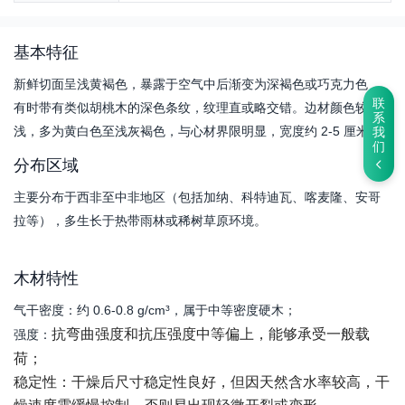
基本特征
新鲜切面呈浅黄褐色，暴露于空气中后渐变为深褐色或巧克力色，
联
有时带有类似胡桃木的深色条纹，纹理直或略交错。边材颜色较
系
浅，多为黄白色至浅灰褐色，与心材界限明显，宽度约 2-5 厘米。
我
们
分布区域
主要分布于西非至中非地区（包括加纳、科特迪瓦、喀麦隆、安哥
拉等），多生长于热带雨林或稀树草原环境。
木材特性
气干密度：约 0.6-0.8 g/cm³，属于中等密度硬木；
抗弯曲强度和抗压强度中等偏上，能够承受一般载
强度：
荷；
稳定性：
干燥后尺寸稳定性良好，但因天然含水率较高，干