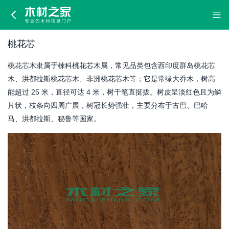
桃
花
桃花芯
芯
桃花
芯
木隶属于楝科桃花芯木属，常见品类包含西印度群岛桃花
芯
木、洪都拉斯桃花
芯
木、非洲桃花
芯
木等；它是常绿大乔木，树高
能超过 25 米，直径可达 4 米，树干笔直挺拔。树皮呈淡红色且为鳞
片状，枝条向四周广展，树冠长势强壮，主要分布于古巴、巴哈
马、洪都拉斯、秘鲁等国家。