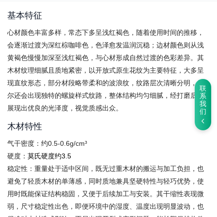
基本特征
心材颜色丰富多样，常态下多呈浅红褐色，随着使用时间的推移，
会逐渐过渡为深红棕咖啡色，色泽愈发温润沉稳；边材颜色则从浅
黄褐色慢慢加深至浅红褐色，与心材形成自然过渡的色彩差异。其
木材纹理细腻且质地紧密，以开放式原生花纹为主要特征，大多呈
现直纹形态，部分材段略带柔和的波浪纹，纹路层次清晰分明，偶
联
尔还会出现独特的螺旋样式纹路，整体结构均匀细腻，经打磨后能
系
我
展现出优良的光泽度，视觉质感出众。
们
木材特性
气干密度：约0.5-0.6g/cm³
硬度：
莫氏硬度约3.5
稳定性：重量处于适中区间，既无过重木材的搬运与加工负担，也
避免了轻质木材的单薄感，同时质地兼具坚硬特性与轻巧优势，使
用时既能保证结构稳固，又便于后续加工与安装。其干缩性表现微
弱，尺寸稳定性出色，即便环境中的湿度、温度出现明显波动，也