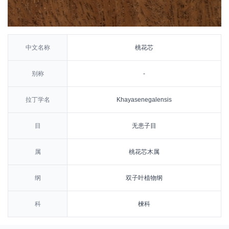
中文名称
桃花芯
别称
-
拉丁学名
Khayasenegalensis
目
无患子目
属
桃花芯木属
纲
双子叶植物纲
科
楝科