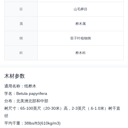
目
山毛榉目
属
桦木属
纲
双子叶植物纲
科
桦木科
木材参数
通用名称：纸桦木
学名：Betula papyrifera
分布：北美洲北部和中部
树尺寸：65-100英尺（20-30米）高，2-3英尺（.6-1.0米）树干直
径
平均干重：38lbs/ft3(610kg/m3)