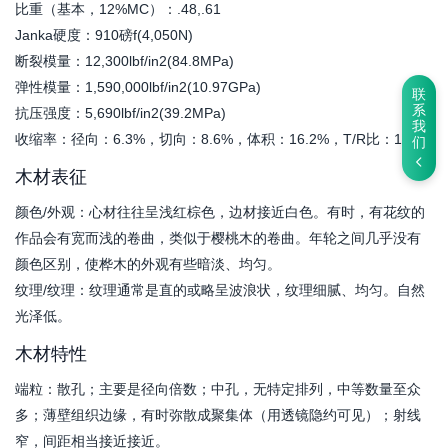
比重（基本，12%MC）：.48,.61
Janka硬度：910磅f(4,050N)
断裂模量：12,300lbf/in2(84.8MPa)
弹性模量：1,590,000lbf/in2(10.97GPa)
联
系
抗压强度：5,690lbf/in2(39.2MPa)
我
收缩率：径向：6.3%，切向：8.6%，体积：16.2%，T/R比：1.4
们
木材表征
颜色/外观：心材往往呈浅红棕色，边材接近白色。有时，有花纹的
作品会有宽而浅的卷曲，类似于樱桃木的卷曲。年轮之间几乎没有
颜色区别，使桦木的外观有些暗淡、均匀。
纹理/纹理：纹理通常是直的或略呈波浪状，纹理细腻、均匀。自然
光泽低。
木材特性
端粒：散孔；主要是径向倍数；中孔，无特定排列，中等数量至众
多；薄壁组织边缘，有时弥散成聚集体（用透镜隐约可见）；射线
窄，间距相当接近接近。