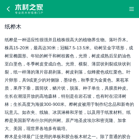
纸
桦
纸桦木
木
纸桦是一种适应性很强并且植株很高大的植物界生物。落叶乔木。
株高15-20米，最高达30米；冠幅7.5-13.5米。幼树呈金字塔形，成
树呈椭圆形。年轻的树干和树枝酱色，光滑，树皮成熟后呈奶油色
至白垩色，冬季树皮变成白色。光滑、横裂、薄层状剥裂或块状剥
裂，纸一样薄的薄片容易剥落。树皮剥落，似蜂蜜色或红栗色。叶
片卵形，具9或更少的对侧脉，墨绿色，秋季变为金黄色。果苞革
质，果序下垂，圆筒状，鳞片状，脱落。种子单生，具膜质种皮。
生长在潮湿开放的高地森林，特别是在岩石坡，也有时在沼泽树
林；生长高度为海拔300-900米。桦树皮被用于制作纪念品和新奇的
玩意儿。如衣夹、线轴、冰淇淋棒和牙签，以及用于纸浆材料。纸
桦是美国新罕布什尔州的州树。原产地圣皮埃尔和密克隆、加拿
大、美国，现世界各地多有栽培。
桦木是全球最广泛使用的单板和胶合板木材之一。除了普通的胶合