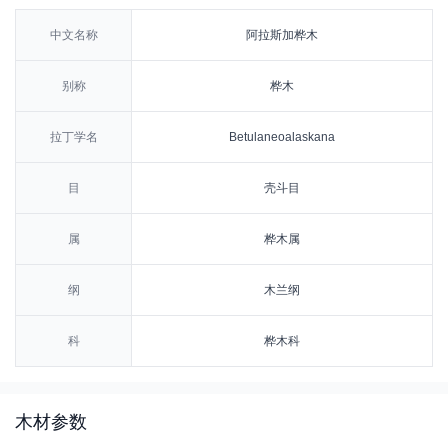
中文名称
阿拉斯加桦木
别称
桦木
拉丁学名
Betulaneoalaskana
目
壳斗目
属
桦木属
纲
木兰纲
科
桦木科
木材参数