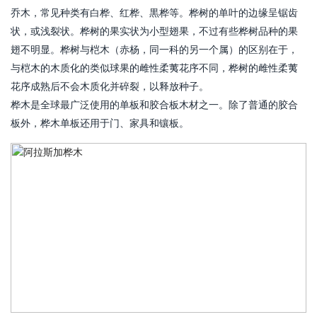
乔木，常见种类有白桦、红桦、黒桦等。桦树的单叶的边缘呈锯齿
状，或浅裂状。桦树的果实状为小型翅果，不过有些桦树品种的果
翅不明显。桦树与桤木（赤杨，同一科的另一个属）的区别在于，
与桤木的木质化的类似球果的雌性柔荑花序不同，桦树的雌性柔荑
花序成熟后不会木质化并碎裂，以释放种子。
桦木是全球最广泛使用的单板和胶合板木材之一。除了普通的胶合
板外，桦木单板还用于门、家具和镶板。