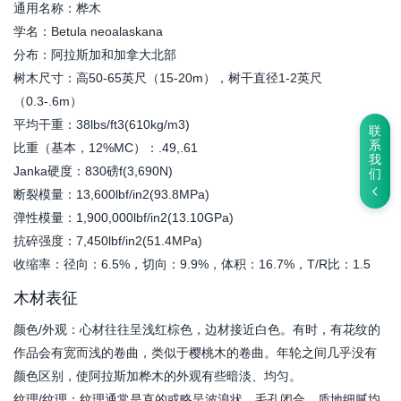
通用名称：桦木
学名：Betula neoalaskana
分布：阿拉斯加和加拿大北部
树木尺寸：高50-65英尺（15-20m），树干直径1-2英尺
（0.3-.6m）
平均干重：38lbs/ft3(610kg/m3)
联
系
比重（基本，12%MC）：.49,.61
我
Janka硬度：830磅f(3,690N)
们
断裂模量：13,600lbf/in2(93.8MPa)
弹性模量：1,900,000lbf/in2(13.10GPa)
抗碎强度：7,450lbf/in2(51.4MPa)
收缩率：径向：6.5%，切向：9.9%，体积：16.7%，T/R比：1.5
木材表征
颜色/外观：心材往往呈浅红棕色，边材接近白色。有时，有花纹的
作品会有宽而浅的卷曲，类似于樱桃木的卷曲。年轮之间几乎没有
颜色区别，使阿拉斯加桦木的外观有些暗淡、均匀。
纹理/纹理：纹理通常是直的或略呈波浪状。毛孔闭合，质地细腻均