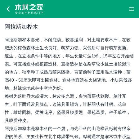
阿
拉
阿拉斯加桦木
斯
阿拉斯加桦木喜光，不耐庇荫。较喜湿润，对土壤要求不严，在较
加
肥沃的棕色森林土生长良好。萌芽力强，采伐后可自行萌芽更新。
速生，在立地条件中等的地方，年生长量可达1米，15年左右开始结
桦
实。可直播造林或植苗造林。直播造林是在杂草较少且土壤较湿润
的地方，秋季种子成熟后随采随播。育苗前种子需用温水浸种，苗
木
高40～50厘米即可出圃造林。造林地宜选在火烧迹地、小块采伐迹
地、林缘坡地或林中空地为好。
桦树为落叶乔木或灌木，树皮多光滑，多为薄层状剥裂。单叶互
生，叶下面通常具腺点，边缘具重锯齿，叶脉羽状有叶柄。花单
性，雌雄同株。柔荑花序。坚果具膜质翅，果苞革质。种子单生，
具膜质种皮。
阿拉斯加桦木是桦木科的一个属，与壳斗科的山毛榉及栎树有很亲
密的关系。主要生长在北半球温带气候。桦树通常是灌木或中小型