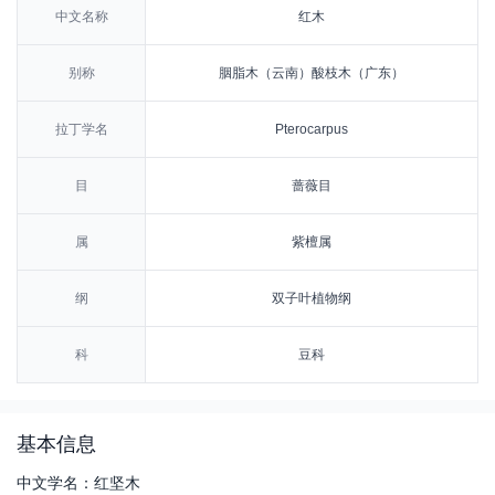
中文名称
红木
别称
胭脂木（云南）酸枝木（广东）
拉丁学名
Pterocarpus
目
蔷薇目
属
紫檀属
纲
双子叶植物纲
科
豆科
基本信息
中文学名：红坚木