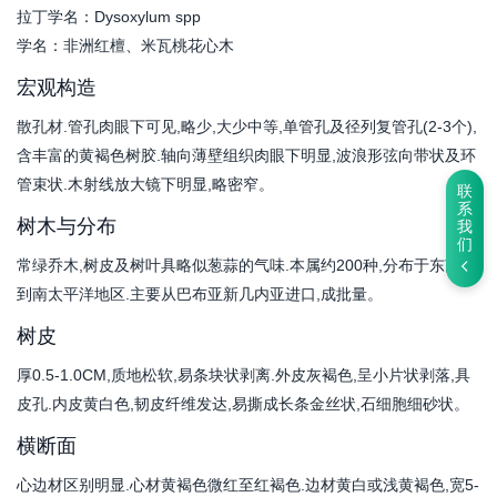
拉丁学名：Dysoxylum spp
学名：非洲红檀、米瓦桃花心木
宏观构造
散孔材.管孔肉眼下可见,略少,大少中等,单管孔及径列复管孔(2-3个),
含丰富的黄褐色树胶.轴向薄壁组织肉眼下明显,波浪形弦向带状及环
管束状.木射线放大镜下明显,略密窄。
联
系
树木与分布
我
们
常绿乔木,树皮及树叶具略似葱蒜的气味.本属约200种,分布于东南亚
到南太平洋地区.主要从巴布亚新几内亚进口,成批量。
树皮
厚0.5-1.0CM,质地松软,易条块状剥离.外皮灰褐色,呈小片状剥落,具
皮孔.内皮黄白色,韧皮纤维发达,易撕成长条金丝状,石细胞细砂状。
横断面
心边材区别明显.心材黄褐色微红至红褐色.边材黄白或浅黄褐色,宽5-