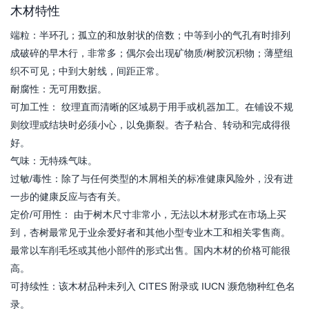
木材特性
端粒：半环孔；孤立的和放射状的倍数；中等到小的气孔有时排列
成破碎的早木行，非常多；偶尔会出现矿物质/树胶沉积物；薄壁组
织不可见；中到大射线，间距正常。
耐腐性：无可用数据。
可加工性： 纹理直而清晰的区域易于用手或机器加工。在铺设不规
则纹理或结块时必须小心，以免撕裂。杏子粘合、转动和完成得很
好。
气味：无特殊气味。
过敏/毒性：除了与任何类型的木屑相关的标准健康风险外，没有进
一步的健康反应与杏有关。
定价/可用性： 由于树木尺寸非常小，无法以木材形式在市场上买
到，杏树最常见于业余爱好者和其他小型专业木工和相关零售商。
最常以车削毛坯或其他小部件的形式出售。国内木材的价格可能很
高。
可持续性：该木材品种未列入 CITES 附录或 IUCN 濒危物种红色名
录。