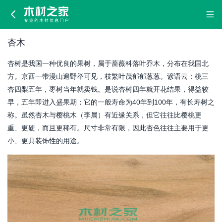
杏
木
杏木
杏树是我国一种优良的果树，属于蔷薇科落叶乔木，分布在我国北
方。京西一带漫山遍野举可见，枝繁叶茂郁郁葱葱。谚语云：桃三
杏四梨五年，枣树当年就卖钱。是说杏树四年就开花结果，得益较
早，五年即进入盛果期；它的一般寿命为40年到100年，有长寿树之
称。虽然杏木与樱桃木（李属）有近缘关系，但它往往比樱桃更
重、更硬，而且更稀有。尺寸非常有限，因此杏色往往主要用于更
小、更具装饰性的用途。