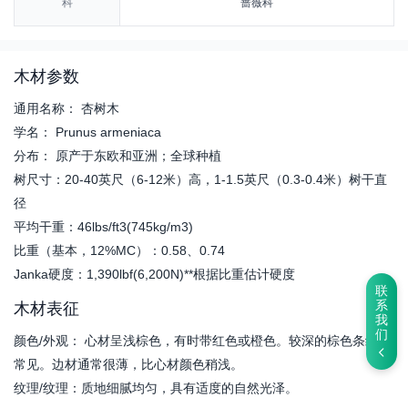
科
蔷薇科
木材参数
通用名称： 杏树木
学名： Prunus armeniaca
分布： 原产于东欧和亚洲；全球种植
树尺寸：20-40英尺（6-12米）高，1-1.5英尺（0.3-0.4米）树干直
径
平均干重：46lbs/ft3(745kg/m3)
比重（基本，12%MC）：0.58、0.74
Janka硬度：1,390lbf(6,200N)**根据比重估计硬度
联
系
木材表征
我
们
颜色/外观： 心材呈浅棕色，有时带红色或橙色。较深的棕色条纹很
常见。边材通常很薄，比心材颜色稍浅。
纹理/纹理：质地细腻均匀，具有适度的自然光泽。