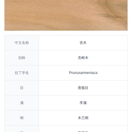
中文名称
杏木
别称
杏树木
拉丁学名
Prunusarmeniaca
目
蔷薇目
属
李属
纲
木兰纲