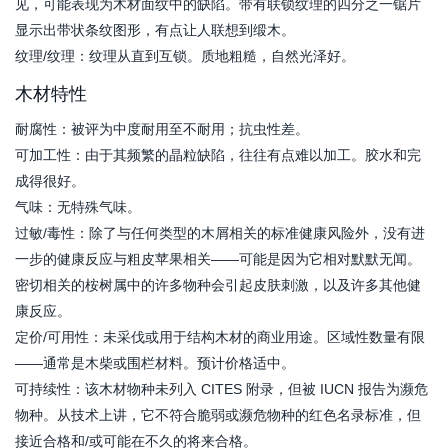
见，可能表现为木材面纹中的缺陷。带有联锁纹理的四分之一锯片
显示出带状条纹图形，有点让人联想到缎木。
纹理/纹理：纹理从直到互锁。质地粗糙，自然光泽好。
木材特性
耐腐性：被评为中度耐用至不耐用；抗虫性差。
可加工性：由于其频繁的晶粒缺陷，往往有点难以加工。胶水和完
成得很好。
气味：无特殊气味。
过敏/毒性：除了与任何类型的木屑相关的标准健康风险外，没有进
一步的健康反应与粗皮苹果相关——可能是因为它相对默默无闻。
密切相关的桉树属中的许多物种会引起皮肤刺激，以及许多其他健
康反应。
定价/可用性：未采伐或用于结构木材的商业用途。区域性数量有限
——通常是木柴或围栏材料。预计价格适中。
可持续性：该木材物种未列入 CITES 附录，但被 IUCN 报告为濒危
物种。从技术上讲，它不符合脆弱或濒危物种的红色名录标准，但
接近合格和/或可能在不久的将来合格。