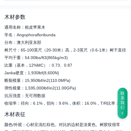
木材参数
通用名称：粗皮苹果木
学名：Angophorafloribunda
分布：澳大利亚东部
树尺寸：65-100英尺（20-30米）高，2-3英尺（0.6-1米）树干直径
平均干重：54.00lbs/ft3(865kg/m3)
比重（基本，12%MC）：0.73、0.87
Janka硬度：1,930lbf(8,600N)
断裂模量：15,950lbf/in2(110.0MPa)
弹性模量：1,595,000lbf/in2(11.00GPa)
联
抗压强度：无可用数据
系
我
收缩率：径向：6.1%，切向：9.6%，体积：16.0%，T/R比率：1.6
们
木材表征
颜色/外观：心材呈浅红棕色。对比的边材是淡黄色。树胶纹很常