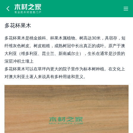
多
花
多花杯果木
杯
多花杯果木是桃金娘科、杯果木属植物。树高达30米，具宿存，短
果
纤维灰色树皮。树皮粗糙，成熟树冠中长出真正的成叶。原产于澳
大利亚（维多利亚、昆士兰、新南威尔士），生长在通常是沙质的
木
深层冲积土壤上
多花杯果木可以在草坪内更大的院子里作为标本树种植。在文化上
对澳大利亚土著人来说具有多种用途和意义。