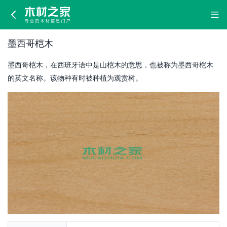
墨
西
墨西哥桤木
哥
墨西哥桤木，在西班牙语中是山桤木的意思，也被称为墨西哥桤木
桤
的英文名称。该物种有时被种植为观赏树。
木