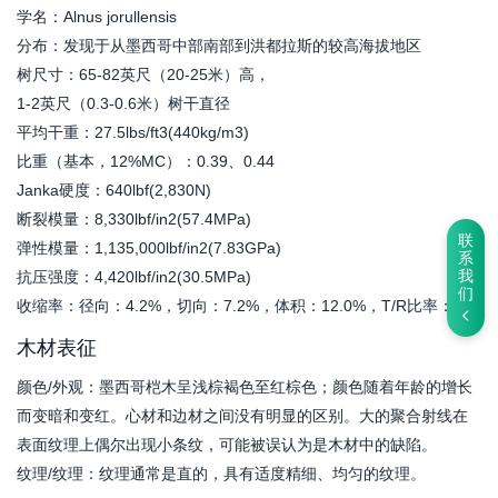
学名：Alnus jorullensis
分布：发现于从墨西哥中部南部到洪都拉斯的较高海拔地区
树尺寸：65-82英尺（20-25米）高，
1-2英尺（0.3-0.6米）树干直径
平均干重：27.5lbs/ft3(440kg/m3)
比重（基本，12%MC）：0.39、0.44
Janka硬度：640lbf(2,830N)
断裂模量：8,330lbf/in2(57.4MPa)
联
弹性模量：1,135,000lbf/in2(7.83GPa)
系
抗压强度：4,420lbf/in2(30.5MPa)
我
们
收缩率：径向：4.2%，切向：7.2%，体积：12.0%，T/R比率：1.7
木材表征
颜色/外观：墨西哥桤木呈浅棕褐色至红棕色；颜色随着年龄的增长
而变暗和变红。心材和边材之间没有明显的区别。大的聚合射线在
表面纹理上偶尔出现小条纹，可能被误认为是木材中的缺陷。
纹理/纹理：纹理通常是直的，具有适度精细、均匀的纹理。