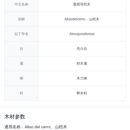
中文名称
墨西哥桤木
别称
Alisodelcerro、山桤木
拉丁学名
Alnusjorullensis
目
壳斗目
属
桤木属
纲
木兰纲
科
桦木科
木材参数
通用名称：Aliso del cerro、山桤木