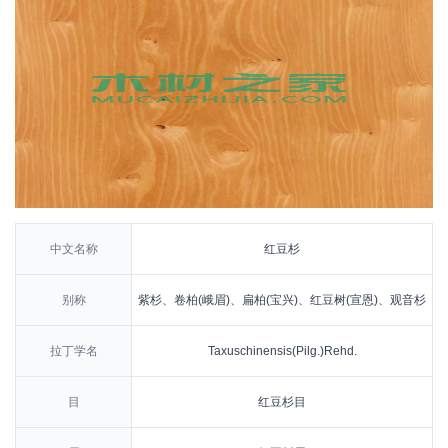
中文名称
红豆杉
别称
紫杉、卷柏(峨眉)、扁柏(宝兴)、红豆树(宣恩)、观音杉
拉丁学名
Taxuschinensis(Pilg.)Rehd.
目
红豆杉目