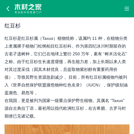
红
豆
红豆杉
杉
红豆杉是红豆杉属（Taxus）植物统称，该属约 11 种，在植物分类
上隶属裸子植物门松纲柏目红豆杉科。作为第四纪冰川时期留存的
古老孑遗树种，它们已在地球上繁衍 250 万年，素有 “树木活化石”
之称。由于红豆杉生长速度缓慢，再生能力差，加上长期以来人类
对其过度采伐（因其木材优良，且提取物紫杉醇有重要药用价
值），导致其野生资源急剧减少 。目前，所有红豆杉属植物均被列
入《世界自然保护联盟濒危物种红色名录》（IUCN），保护级别涵
盖濒危、易危等 。
在我国，更是被列为国家一级重点保护野生植物。其属名 “Taxus”
源自古典拉丁语，最初用以指代欧洲红豆杉，在古希腊、古罗马时
期便已见诸记载。