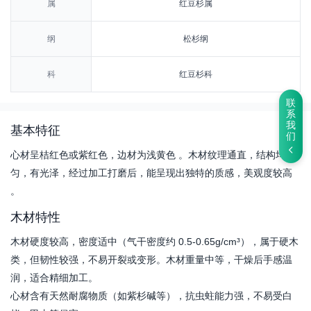
属
红豆杉属
纲
松杉纲
科
红豆杉科
联
系
我
基本特征
们
心材呈桔红色或紫红色，边材为浅黄色 。木材纹理通直，结构均
匀，有光泽，经过加工打磨后，能呈现出独特的质感，美观度较高
。
木材特性
木材硬度较高，密度适中（气干密度约 0.5-0.65g/cm³），属于硬木
类，但韧性较强，不易开裂或变形。木材重量中等，干燥后手感温
润，适合精细加工。
心材含有天然耐腐物质（如紫杉碱等），抗虫蛀能力强，不易受白