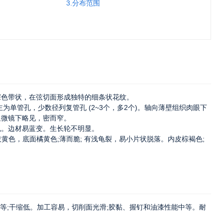
3.分布范围
色带状，在弦切面形成独特的细条状花纹。
单管孔，少数径列复管孔 (2~3个，多2个)。轴向薄壁组织肉眼下
显微镜下略见，密而窄。
。边材易蓝变。生长轮不明显。
色，底面橘黄色;薄而脆; 有浅龟裂，易小片状脱落。内皮棕褐色;
等;干缩低。加工容易，切削面光滑;胶黏、握钉和油漆性能中等。耐