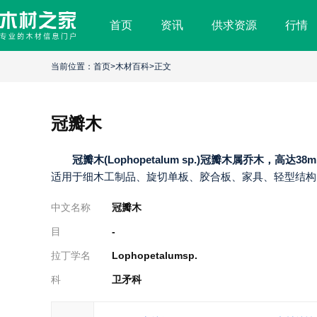
首页
资讯
供求资源
行情
冠
瓣
当前位置：
首页
>
木材百科
>正文
木
冠瓣木
冠瓣木(Lophopetalum sp.)冠瓣木属乔木，高达38
适用于细木工制品、旋切单板、胶合板、家具、轻型结构
中文名称
冠瓣木
目
-
拉丁学名
Lophopetalumsp.
科
卫矛科