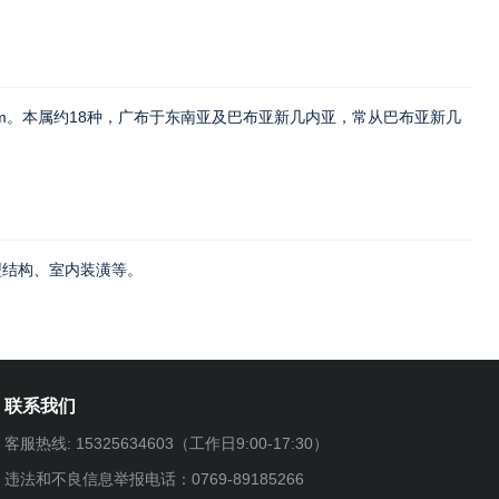
m。本属约18种，广布于东南亚及巴布亚新几内亚，常从巴布亚新几
结构、室内装潢等。
联系我们
客服热线: 15325634603（工作日9:00-17:30）
违法和不良信息举报电话：0769-89185266