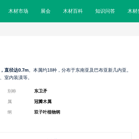
木材市场
展会
木材百科
知识问答
木材
m，直径达0.7m
。本属约18种，分布于东南亚及巴布亚新几内亚。
、室内装潢等。
别称
东卫矛
属
冠瓣木属
纲
双子叶植物纲