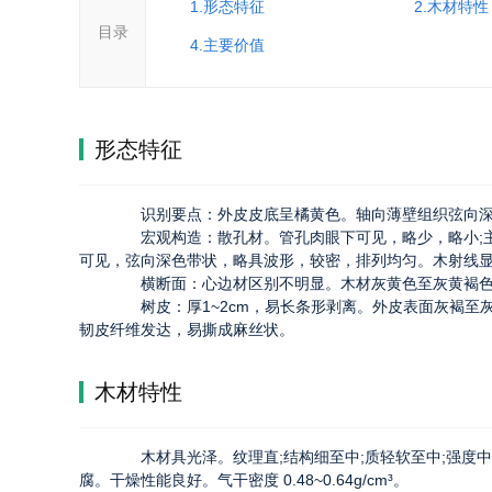
1.形态特征
2.木材特性
目录
4.主要价值
形态特征
识别要点：外皮皮底呈橘黄色。轴向薄壁组织弦向深
宏观构造：散孔材。管孔肉眼下可见，略少，略小;主为
可见，弦向深色带状，略具波形，较密，排列均匀。木射线
横断面：心边材区别不明显。木材灰黄色至灰黄褐色
树皮：厚1~2cm，易长条形剥离。外皮表面灰褐至灰黄
韧皮纤维发达，易撕成麻丝状。
木材特性
木材具光泽。纹理直;结构细至中;质轻软至中;强度中
腐。干燥性能良好。气干密度 0.48~0.64g/cm³。