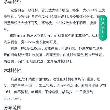
形态特征
宏观构造：散孔材。管孔放大镜下明显，略多，大小\中等;主为
单管孔，少数径列复管孔(2~3个);部分斜列;具侵填体和树胶。轴向
联
薄壁组织放大镜下可见，环管状。木射线放大镜下明显，密度中，
系
我
窄。
们
横断面：心边材区别略明显。心材黄褐色略带草绿色。边材颜色
浅灰褐色，宽2~3cm.生长轮略可见。
树皮：厚0.5~1.0cm，质略硬脆，不易剥离。外皮灰褐色;具明
显的细龟裂纹;薄片状剥落，表面光滑。内皮浅红褐色;韧皮纤维短，
质硬脆，易碎; 石细胞发达，呈厚层片状排列。
木材特性
具金色光泽;表面有油性感。纹理直;结构细而均匀; 重量、硬
度、强度中等;干缩小。加工容易，切面光滑;油漆、胶黏性能好;握钉
力强，但不劈裂。略耐腐。干燥略慢，缺陷少。气干密度约
0.59g/cm³。
分布范围