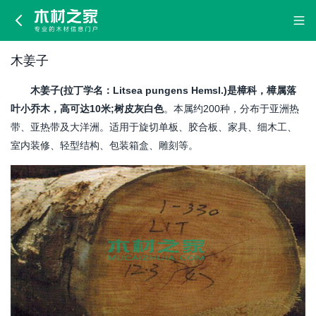
木
姜
木姜子
子
木姜子(拉丁学名：Litsea pungens Hemsl.)是樟科，樟属落
叶小乔木，高可达10米;树皮灰白色
。本属约200种，分布于亚洲热
带、亚热带及大洋洲。适用于旋切单板、胶合板、家具、细木工、
室内装修、轻型结构、包装箱盒、雕刻等。