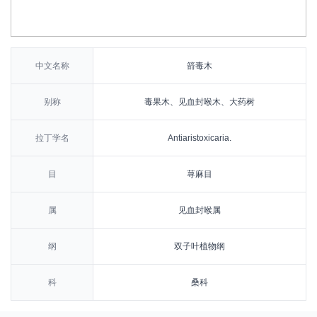
中文名称
箭毒木
别称
毒果木、见血封喉木、大药树
拉丁学名
Antiaristoxicaria.
目
荨麻目
属
见血封喉属
纲
双子叶植物纲
科
桑科