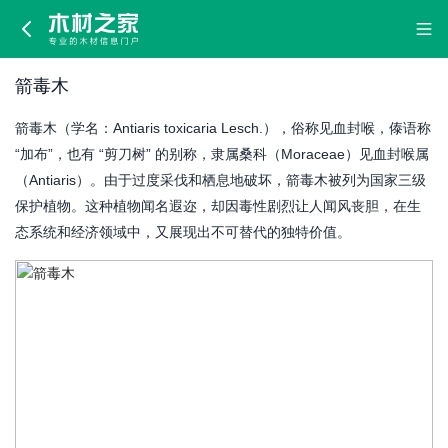
箭
毒
箭毒木
木
箭毒木（学名：Antiaris toxicaria Lesch.），俗称见血封喉，傣语称
“加布”，也有 “剪刀树” 的别称，隶属桑科（Moraceae）见血封喉属
（Antiaris）。由于过度采伐和栖息地破坏，箭毒木被列为国家三级
保护植物。这种植物闻名遐迩，却因毒性剧烈让人闻风丧胆，在生
态系统和经济领域中，又展现出不可替代的独特价值。