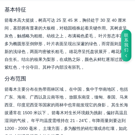
基本特征
箭毒木高大挺拔，树高可达 25 至 45 米，胸径处于 30 至 40 厘米
间，基部拥有显著的大板根，对稳固植株起着关键作用。其树皮呈
联
灰色，触感略为粗糙。幼枝之上，布满褐色柔毛 。叶片形态丰富，
系
多为椭圆形至倒卵形，叶片表面呈现出深邃的绿色，而背面则是清
我
们
新的浅绿色，两面均密被长粗毛 。雄花序呈托盘状展开，雌花则独
自生长。结出的核果为梨形，在成熟之际，颜色从鲜红逐渐过渡至
紫红色，十分夺目。其种子内部没有胚乳 。
分布范围
箭毒木主要分布在热带雨林区域 。在中国，集中于华南地区，包括
广东、海南、广西以及云南等地 。放眼东南亚，缅甸、泰国、马来
西亚、印度尼西亚等国家的雨林中也常能发现它的身影 。其生长海
拔通常在 1500 米以下 。箭毒木对生长环境颇为挑剔，偏好高温且
湿润的气候 。年平均温度需维持在 21 - 24℃，年降雨量则要达到
1200 - 2000 毫米 。土壤方面，多为酸性的砖红壤或赤红壤，如此