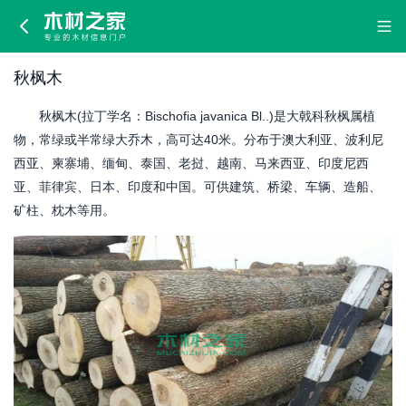
秋
枫
秋枫木
木
秋枫木(拉丁学名：Bischofia javanica Bl..)是大戟科秋枫属植
物，常绿或半常绿大乔木，高可达40米。分布于澳大利亚、波利尼
西亚、柬寨埔、缅甸、泰国、老挝、越南、马来西亚、印度尼西
亚、菲律宾、日本、印度和中国。可供建筑、桥梁、车辆、造船、
矿柱、枕木等用。