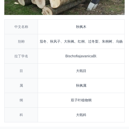
中文名称
秋枫木
别称
茄冬、秋风子、大秋枫、红桐、过冬梨、朱桐树、乌杨
拉丁学名
BischofiajavanicaBl.
目
大戟目
属
秋枫属
纲
双子叶植物纲
科
大戟科