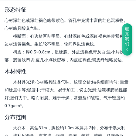
形态特征
心材深红色或深红褐色略带紫色。管孔中充满丰富的红色沉积物。
心材略具酸臭气味。
联
系
横断面：心边材区别明显。心材深红色或深红褐色略带紫色。
我
边材浅黄褐色。生长轮不明显，轮间界以浅色线。
们
树皮：厚0.5~0.8cm，质硬脆。外皮浅褐色带灰白;呈小片状剥
落，残留浅凹坑;皮孔小点状密布，内皮红褐色;韧皮纤维略发达。
木材特性
木材具光泽;心材略具酸臭气味。纹理交错;结构细而均匀; 重量
和硬度中等;强度中;干缩大。易于加工，切面光滑;油漆和胶黏性能
好;握钉力中。略而耐腐。难于干燥，常翘裂和皱缩。气干密度约
0.7g/cm³。
分布范围
大乔木，高达31m，胸径约1.0m.本属共 2种，分布于澳大利
亚、波利尼西亚、柬寨埔、缅甸、泰国、老挝、越南、马来西亚、