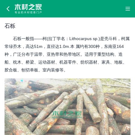
石
栎
石栎
石栎一般指——柯(拉丁学名：Lithocarpus sp.)是壳斗科，柯属
常绿乔木，高达51m，直径达1.0m.本 属约有300种，东南亚164
种，广泛分布于温带、亚热带和热带地区。适用于重型结构、造
船、枕木、桥梁、运动器材、机器零件、纺织器材、家具、地板、
胶合板、刨切单板、室内装修等。