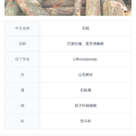
中文名称
石栎
别称
巴新红橡、婆罗洲橡树
拉丁学名
Lithocarpussp.
目
山毛榉目
属
石栎属
纲
双子叶植物纲
科
壳斗科