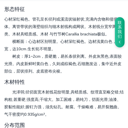
形态特征
心材深红褐色。管孔呈长径列或溪流状辐射状;充满内含物和侵填
联
体。离管带状的薄壁组织与细木射线构成网状。木射线分宽窄两
系
我
类。木材具蜡质感。木材 与竹节树Carallia brachiata极似。
们
横断面：心边材区别明显。心材深红褐色。边材浅黄白色，很
宽，达10cm.生长轮不明显。
树皮：厚1~2cm，质硬脆，易长条状剥离。外皮灰黑色;表面较
光滑。内皮新鲜时黄白色，久则成棕褐色;石细胞发达，集中近外皮
部位，层状排列。皮底密布尖棱。
木材特性
光泽弱;径切面宽木射线花纹明显;具蜡质感。纹理直至略交错;结
构粗;甚重硬;强度高;干缩大。加工困难，易钝刀，切面光滑;油漆、
胶黏性能好;握钉力强，须先钻孔。耐腐。干燥略难，易开裂翘曲。
气干密度约0.935g/cm³。
分布范围