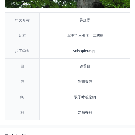
中文名称
异翅香
别称
山桂花,玉檀木，白鸡翅
拉丁学名
Anisopteraspp.
目
锦葵目
属
异翅香属
纲
双子叶植物纲
科
龙脑香科