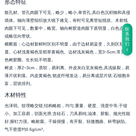
形态特征
散孔材。管孔肉眼下可见，略少，略小;单管孔;具白色沉积物和具侵
填体。轴向薄壁组织放大镜下难见，有时可见离管短线状。木射线
肉眼下可见，数量中，略宽。轴向树胶道肉眼下甚明显，白色点状
联
系
或略弦向带状。
我
横断面：心边材新鲜时区别不明显，由于边材易蓝变，久则区别明
们
显。心材浅黄褐色至稻草黄褐色。边材浅灰褐色，宽3~5cm;常见白
色树胶圈。生长轮不明显。
树皮：厚2~3cm，质软，易剥离。外皮灰白至灰褐色;具浅纵裂，易
薄片状剥落。内皮黄褐色;韧皮纤维发达，易分离成层片状;石细胞丰
富，层状排列。
木材特性
光泽弱。纹理略交错;结构略粗，均匀;重量、硬度、强度中等;干缩
小。加工容易，切面光滑;含硅石，刀具易钝;油漆、胶黏、抛光性能
好;握钉力强。略耐腐。干燥很慢，有开裂、轻微翘曲、杯弯缺陷。
气干密度约0.6g/cm³。