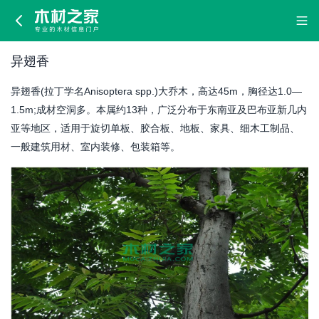
异
翅
异翅香
香
异翅香(拉丁学名Anisoptera spp.)大乔木，高达45m，胸径达1.0—
1.5m;成材空洞多。本属约13种，广泛分布于东南亚及巴布亚新几内
亚等地区，适用于旋切单板、胶合板、地板、家具、细木工制品、
一般建筑用材、室内装修、包装箱等。