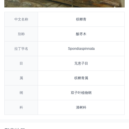
中文名称
槟榔青
别称
酸枣木
拉丁学名
Spondiaspinnata
目
无患子目
属
槟榔青属
纲
双子叶植物纲
科
漆树科