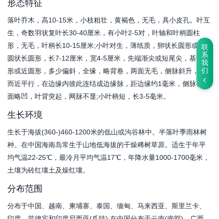
形态特征
落叶乔木，高10-15米，小枝粗壮，黄褐色，无毛，具小皮孔。叶互
生，奇数羽状复叶长30-40厘米，有小叶2-5对，叶轴和叶柄圆柱
形，无毛，叶柄长10-15厘米;小叶对生，薄纸质，卵状长圆形或椭
联
系
圆状长圆形，长7-12厘米，宽4-5厘米，先端渐尖或短尾尖，基部楔
我
形或近圆形，多少偏斜，全缘，略背卷，两面无毛，侧脉斜升，密
们
而近平行，在边缘内彼此连结成边缘脉，距边缘约1毫米，侧脉在叶
面略凹，叶背突起，网脉不显;小叶柄短，长3-5毫米。
生长环境
生长于海拔(360-)460-1200米的低山或沟谷林中。半落叶季雨林树
种。在中国海南岛常生于山地低海拔的干燥稀树草原。适生于年平
均气温22-25℃，最冷月平均气温17℃，年降水量1000-1700毫米，
土壤为砖红壤土及燥红壤。
分布范围
分布于中国、越南、柬埔寨、泰国、缅甸、马来西亚、斯里兰卡、
印度、菲律宾和印度尼西亚(爪哇);在中国分布于云南(南部)、广西