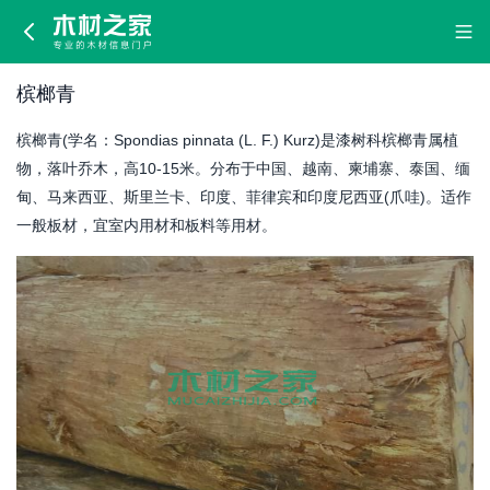
槟
榔
槟榔青
青
槟榔青(学名：Spondias pinnata (L. F.) Kurz)是漆树科槟榔青属植
物，落叶乔木，高10-15米。分布于中国、越南、柬埔寨、泰国、缅
甸、马来西亚、斯里兰卡、印度、菲律宾和印度尼西亚(爪哇)。适作
一般板材，宜室内用材和板料等用材。