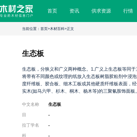
首页
资讯
供求资源
行情
生
态
当前位置：
首页
>
木材百科
>正文
板
生态板
生态板，分狭义和广义两种概念。1.广义上生态板等同
将带有不同颜色或纹理的纸放入生态板树脂胶粘剂中浸泡
度纤维板、胶合板、细木工板或其他硬质纤维板表面，经
实木(如马六甲、杉木、桐木、杨木等)的三聚氰胺饰面
中文名称
生态板
目
-
拉丁学名
-
科
-