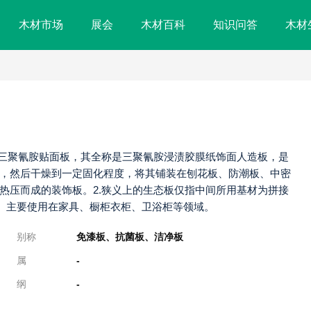
木材市场
展会
木材百科
知识问答
木材
于三聚氰胺贴面板，其全称是三聚氰胺浸渍胶膜纸饰面人造板，是
，然后干燥到一定固化程度，将其铺装在刨花板、防潮板、中密
热压而成的装饰板。2.狭义上的生态板仅指中间所用基材为拼接
板。主要使用在家具、橱柜衣柜、卫浴柜等领域。
别称
免漆板、抗菌板、洁净板
属
-
纲
-