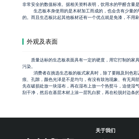
非常安全的数值标准。据相关资料表明，饮用水的甲醛含量是0.
生态板本身使用的是木材加工而成的，也会含有少量的
的。而且生态板比起其他板材还有一个优点就是免漆，不用
外观及表面
质量达标的生态板表面具有一定的硬度，用它打制的家
污染。
消费者在挑选生态板的板式家具时，除了要顾及到色彩
痕、孔隙，颜色光泽是不是均匀，有没有鼓泡现象、有无局
先在破损处放一块湿布，再在湿布上放一个热熨斗，迫使湿
刮干净，然后在基层木材上涂一层乳白胶，再在松脱封边条
关于我们