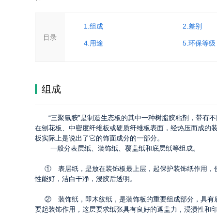
1.组成
2.差别
目录
4.用途
5.环保等级
组成
“三聚氰胺”是制造生态板的其中一种树脂胶粘剂，带有
在刨花板、中密度纤维板或硬质纤维板表面，经热压而成的
板实际上是说出了它的饰面成分的一部分。
一般分表层纸、装饰纸、覆盖纸和底层纸等组成。
① 表层纸，是放在装饰板最上层，起保护装饰纸作用，使
性能好，洁白干净，浸胶后透明。
② 装饰纸，即木纹纸，是装饰板的重要组成部分，具有底
要起装饰作用，这层要求纸张具有良好的遮盖力，浸渍性和