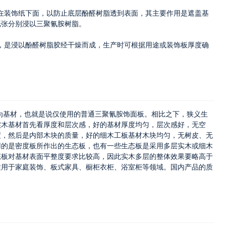
装饰纸下面，以防止底层酚醛树脂透到表面，其主要作用是遮盖基
纸张分别浸以三聚氰胺树脂。
是浸以酚醛树脂胶经干燥而成，生产时可根据用途或装饰板厚度确
为基材，也就是说仅使用的普通三聚氰胺饰面板。相比之下，狭义生
实木基材首先看厚度和层次感，好的基材厚度均匀，层次感好，无空
度，然后是内部木块的质量，好的细木工板基材木块均匀，无树皮、无
用的是密度板所作出的生态板，也有一些生态板是采用多层实木或细木
态板对基材表面平整度要求比较高，因此实木多层的整体效果要略高于
适用于家庭装饰、板式家具、橱柜衣柜、浴室柜等领域。国内产品的质