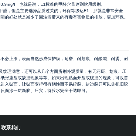
9mg/l，也就是说，E1标准的甲醛含量达到饮用级别。
甲醛，但是主要选择品质过关的，环保等级达E1，那就是非常安全
刷漆的好处就是减少了因油漆带来的有毒有害物质的排放，更加环保。
具不必上漆，表面自然形成保护膜，耐磨、耐划痕、耐酸碱、耐烫、耐
及纹理满意，还可以从几个方面辨别外观质量：有无污斑、划痕、压
部纸张撕裂或缺损现象等等。如果出现贴面开裂或破损的现象，可以首
气进入贴面，让贴面变得很有韧性而不易碎裂。封边裂开可以先把旧胶
的反面涂一层新胶、压实，待胶水完全干透即可。
联系我们