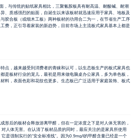
饰面，与传统的贴纸家具相比，三聚氰胺板具有耐高温、耐酸碱、耐潮
各异、质感强烈的贴面，自诞生以来该板材就迅速应用于家具、地板及
板与胶合板（或细木工板）两种板材的功用合二为一，在节省生产工序
人工费，正引导着家装的新趋势，目前市场上主流板式家具基本上都是
等特点，越来越受到消费者的青睐和认可，以生态板生产的板式家具也
在都是板材行业的宠儿，最初是用来做电脑桌办公家具，多为单色板，
造材料，表面色彩和花纹也更多。生态板已广泛适用于家庭装饰、板式
此成形后的板材会释放游离甲醛，但在一定浓度之下是对人体无害的，
，对人体无害。在认清了板材品质的同时，最应关注的是家具所使用
是强制实行的“安全标准线”。因为0.9mg/l的甲醛含量已经是一个