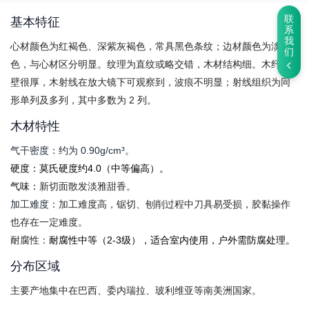
联
基本特征
系
我
心材颜色为红褐色、深紫灰褐色，常具黑色条纹；边材颜色为淡黄
们
色，与心材区分明显。纹理为直纹或略交错，木材结构细。木纤维
壁很厚，木射线在放大镜下可观察到，波痕不明显；射线组织为同
形单列及多列，其中多数为 2 列。
木材特性
气干密度：约为 0.90g/cm³。
硬度​​：莫氏硬度约4.0（中等偏高）。
气味​​：
新切面散发淡雅甜香。
加工难度：
加工难度高，锯切、刨削过程中刀具易受损，胶黏操作
也存在一定难度。
耐腐性：
耐腐性中等（2-3级），适合室内使用，户外需防腐处理。
分布区域
主要产地集中在巴西、委内瑞拉、玻利维亚等南美洲国家。