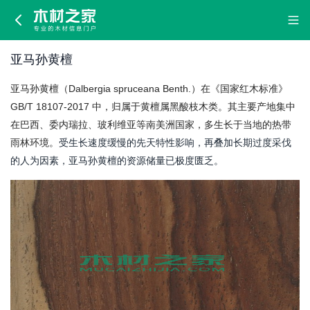
亚
马
亚马孙黄檀
孙
亚马孙黄檀（Dalbergia spruceana Benth.）在《国家红木标准》
黄
GB/T 18107-2017 中，归属于黄檀属黑酸枝木类。其主要产地集中
在巴西、委内瑞拉、玻利维亚等南美洲国家，多生长于当地的热带
檀
雨林环境。
受生长速度缓慢的先天特性影响，再叠加长期过度采伐
的人为因素，亚马孙黄檀的资源储量已极度匮乏。