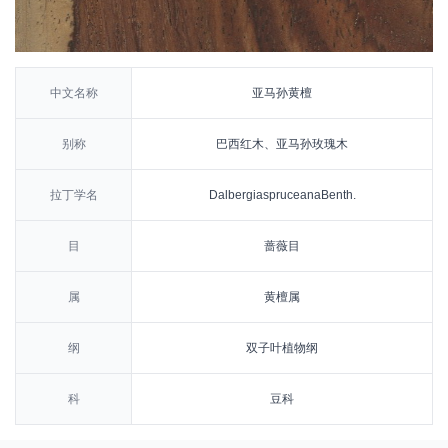
中文名称
亚马孙黄檀
别称
巴西红木、亚马孙玫瑰木
拉丁学名
DalbergiaspruceanaBenth.
目
蔷薇目
属
黄檀属
纲
双子叶植物纲
科
豆科