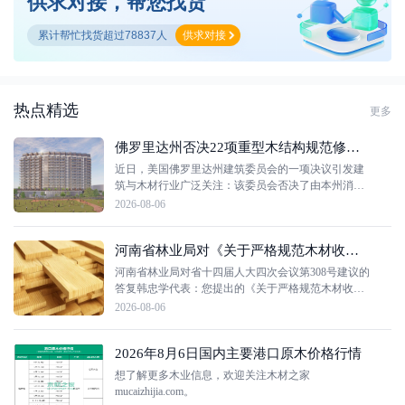
供求对接，帮您找货
木
累计帮忙找货超过78837人
供求对接
材
之
热点精选
更多
家
佛罗里达州否决22项重型木结构规范修订，高层木建筑入局受阻
近日，美国佛罗里达州建筑委员会的一项决议引发建
筑与木材行业广泛关注：该委员会否决了由本州消
防、结构专家力挺的22项重型木结构建筑规范修订提
2026-08-06
案，这意味着高层木结构建筑（Tall Timber
Construction）仍无法纳入该州2026版建筑规范，即便
河南省林业局对《关于严格规范木材收购行为加强生态林保护建议》答复
这一建筑形式已在美国44个州获得通行许可。美国木
材委员会（American Wood Council）证实，此次否决
河南省林业局对省十四届人大四次会议第308号建议的
虽遭遇多方反对，却凸显出技术理......
答复韩忠学代表：您提出的《关于严格规范木材收购
行为加强生态林保护的建议》收悉。衷心感谢您长期
2026-08-06
以来对我省林业森林资源保护工作的关心、关注与支
持。经认真研究，并充分吸纳省公安厅、省市场监管
2026年8月6日国内主要港口原木价格行情
局会办意见，现结合工作实际答复如下：一、全省木
材收购监管与森林资源保护工作开展情况近年来，我
想了解更多木业信息，欢迎关注木材之家
局深入贯彻落实国家森林资源保护管理各项部署要
mucaizhijia.com。
求，始终将森林资源保护作为林业......