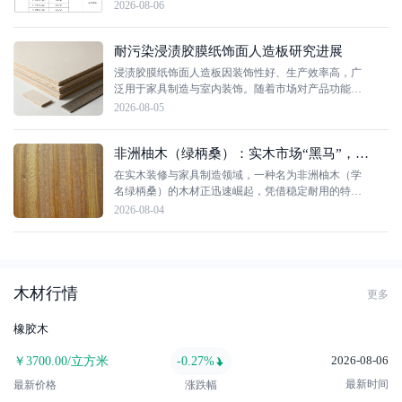
2026-08-06
耐污染浸渍胶膜纸饰面人造板研究进展
浸渍胶膜纸饰面人造板因装饰性好、生产效率高，广
泛用于家具制造与室内装饰。随着市场对产品功能性
要求的不断提高，其表面耐污染、易清洁、防指纹等
2026-08-05
功能化升级成为重点研究方向。本文综述了耐污染浸
渍胶膜纸饰面人造板的相关研究进展。从污染物粘附
非洲柚木（绿柄桑）：实木市场“黑马”，高性价比装修新宠
机理出发，阐述构建微纳结构（物理法）与降低表面
能（化学法）两种提升策略，并分析二者的物理-化学
在实木装修与家具制造领域，一种名为非洲柚木（学
协同增效机制；同时评述了超疏水仿生构建、低表面
名绿柄桑）的木材正迅速崛起，凭借稳定耐用的特
能物质引入等技术应用现状与局限......
性、出众的颜值以及亲民的价格，成为众多家庭装修
2026-08-04
与全屋定制的热门之选，堪称实木界的“黄金木”，更
被视作缅甸柚木的优质平替。身份揭秘：非洲柚木实
为绿柄桑在实木地板与家具行业，大家口中的非洲柚
木，指的便是绿柄桑。其学名是绿柄桑（Chlorophora
spp.），还拥有非洲柚木、黄金木、Iroko、黄金柚等
木材行情
更多
俗称，主......
橡胶木
2026-08-06
￥3700.00/立方米
-0.27%
最新时间
最新价格
涨跌幅