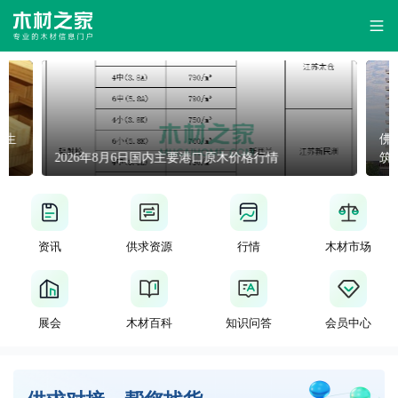
专
业
的
木
佛罗里达州否决22项重型木结构规范修订，高层木建
筑入局受阻
材
信
息
资讯
供求资源
行情
木材市场
门
展会
木材百科
知识问答
会员中心
户
-