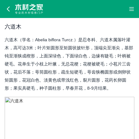
六
道
六道木
木
六道木（学名：Abelia biflora Turcz.）是忍冬科、六道木属落叶灌
木，高可达3米；叶片矩圆形至矩圆状披针形，顶端尖至渐尖，基部
钝至渐狭成楔形，上面深绿色，下面绿白色，边缘有睫毛；叶柄被
硬毛。花单生于小枝上叶腋，无总花梗；花梗被硬毛；小苞片三齿
状，花后不落；萼筒圆柱形，疏生短硬毛，萼齿狭椭圆形或倒卵状
矩圆形，花冠白色、淡黄色或带浅红色，裂片圆形，花药长卵圆
形；果实具硬毛，种子圆柱形，早春开花，8-9月结果。