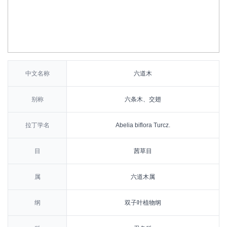
中文名称
六道木
别称
六条木、交翅
拉丁学名
Abelia biflora Turcz.
目
茜草目
属
六道木属
纲
双子叶植物纲