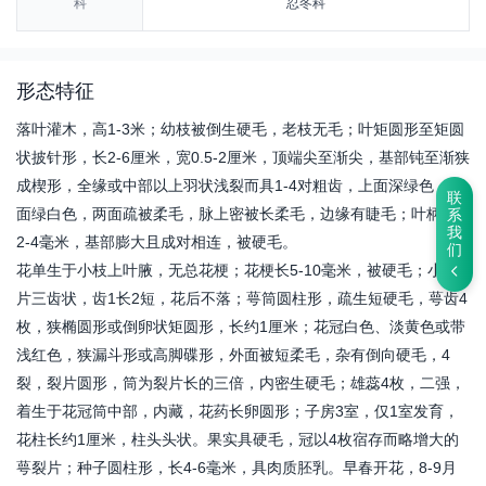
科
忍冬科
形态特征
落叶灌木，高1-3米；幼枝被倒生硬毛，老枝无毛；叶矩圆形至矩圆
状披针形，长2-6厘米，宽0.5-2厘米，顶端尖至渐尖，基部钝至渐狭
成楔形，全缘或中部以上羽状浅裂而具1-4对粗齿，上面深绿色，下
联
面绿白色，两面疏被柔毛，脉上密被长柔毛，边缘有睫毛；叶柄长
系
我
2-4毫米，基部膨大且成对相连，被硬毛。
们
花单生于小枝上叶腋，无总花梗；花梗长5-10毫米，被硬毛；小苞
片三齿状，齿1长2短，花后不落；萼筒圆柱形，疏生短硬毛，萼齿4
枚，狭椭圆形或倒卵状矩圆形，长约1厘米；花冠白色、淡黄色或带
浅红色，狭漏斗形或高脚碟形，外面被短柔毛，杂有倒向硬毛，4
裂，裂片圆形，筒为裂片长的三倍，内密生硬毛；雄蕊4枚，二强，
着生于花冠筒中部，内藏，花药长卵圆形；子房3室，仅1室发育，
花柱长约1厘米，柱头头状。果实具硬毛，冠以4枚宿存而略增大的
萼裂片；种子圆柱形，长4-6毫米，具肉质胚乳。早春开花，8-9月