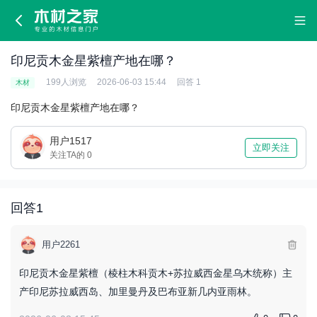
印
尼
印尼贡木金星紫檀产地在哪？
贡
199人浏览
2026-06-03 15:44
回答 1
木材
木
印尼贡木金星紫檀产地在哪？
金
用户1517
立即关注
关注TA的 0
星
紫
回答
1
檀
用户2261
产
印尼贡木金星紫檀（棱柱木科贡木+苏拉威西金星乌木统称）主
地
产印尼苏拉威西岛、加里曼丹及巴布亚新几内亚雨林。