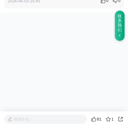
0
0
2026-06-03 15:45
在
哪？
联
系
我
们
说点什么...
81
1