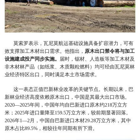
加
工
设
施
莫索罗表示，瓦尼莫航运基础设施具备扩容潜力，可有
效支撑加工木材出口需求。他指出，
原木出口禁令将与加工
建
设施建成投产同步实施。
届时，锯材、人造板等加工木材及
非木材林产品（如纸浆、木质颗粒燃料）均可经由瓦尼莫林
成
业经济特区出口，同时满足本土市场需求。
投
这一表态正值巴新林业改革的关键节点。长期以来，巴
新林业经济高度依赖原木出口，中国是其最大出口市场。
产
2020—2025年间，中国年均自巴新进口原木约218万立方
同
米；2025年进口量降至159.5万立方米，较前期显著回落。
2026年1—2月，中国自巴新进口木材29.28万立方米，其中
步
原木占比89.5%，相较往年同期有所下滑。