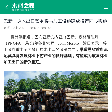
巴
新：
巴新：原木出口禁令将与加工设施建成投产同步实施
原
来源：木材之家
2026-04-20 09:52
木
据外媒报道，巴布亚新几内亚（巴新）森林管理局
（PNGFA）局长约翰·莫索罗（John Mosoro）近日表示，鉴
出
于政府重申全面禁止原木出口的政策导向，
桑道恩省首府瓦
尼莫具备发展林业下游产业的良好基础，有望成为该国林业
口
加工出口的新兴枢纽。
禁
令
将
与