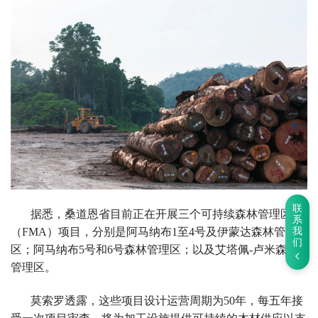
实
施
联
据悉，桑道恩省目前正在开展三个可持续森林管理区
系
（FMA）项目，分别是阿马纳布1至4号及伊蒙达森林管理
我
们
区；阿马纳布5号和6号森林管理区；以及艾塔佩-卢米森林
管理区。
莫索罗透露，这些项目设计运营周期为50年，每五年接