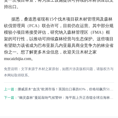
受一次项目审查，将为加工设施提供可持续的木材供应以支
持出口。
据悉，桑道恩省现有15个伐木项目获木材管理局及森林
砍伐管理局（FCA）联合许可，目前仍在运营。其中部分规
模较小项目将接受评估，研究纳入森林管理区（FMA）框
架的可行性，以推动可持续森林经营与生态保护。这些项目
有望助力该省成为巴布亚新几内亚最具商业竞争力的林业省
份之一。想了解更多木业信息，欢迎关注木材之家
mucaizhijia.com。
免责说明：文字来源于木材之家原创，如图片涉及版权问题，请版权方与
本网站取得联系。
上一篇：
挪威原木“血洗”欧洲市场！英国出口暴跌83%，价格却飙升51%！
下一篇：
“幽灵森林”蔓延敲响气候警钟：海平面上升正吞噬全球沿海林木，产业与生态承压