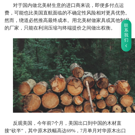
对于国内做北美材生意的进口商来说，即便多付点运
费，可能也比美国直航面临的不确定性风险相对更具优势。
然而，绕道必然推高最终成本。用北美材做家具或其他制品
联
的厂家，只能在利润压缩与终端提价之间做出权衡。
系
我
们
反观美国，今年前7个月，美国出口到中国的木材直
接“砍半”，其中原木跌幅高达69%，7月单月对华原木出口