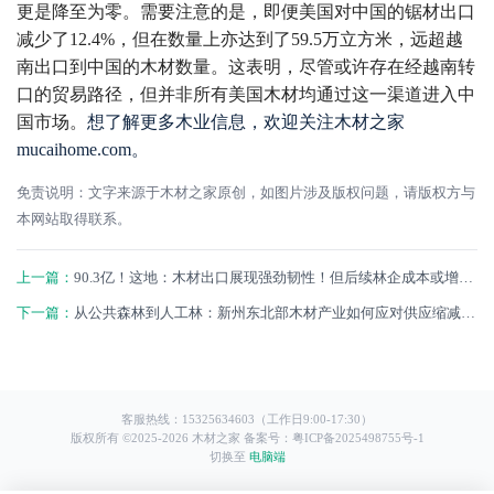
更是降至为零。需要注意的是，即便美国对中国的锯材出口
减少了12.4%，但在数量上亦达到了59.5万立方米，远超越
南出口到中国的木材数量。这表明，尽管或许存在经越南转
口的贸易路径，但并非所有美国木材均通过这一渠道进入中
国市场。
想了解更多木业信息，欢迎关注木材之家
mucaihome.com。
免责说明：文字来源于木材之家原创，如图片涉及版权问题，请版权方与
本网站取得联系。
上一篇：
90.3亿！这地：木材出口展现强劲韧性！但后续林企成本或增加8%至12%
下一篇：
从公共森林到人工林：新州东北部木材产业如何应对供应缩减挑战？
客服热线：15325634603（工作日9:00-17:30）
版权所有 ©2025-
2026
木材之家
备案号：粤ICP备2025498755号-1
切换至
电脑端