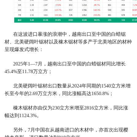
材
为
何
在这波进口暴涨的浪潮中，越南出口至中国的白蜡锯
材、北美硬阔叶锯材以及橡木锯材等多产于北美地区的材种
借
呈现爆发式增长：
道
2025年1—7月，越南出口至中国的白蜡锯材同比增长
越
45.4%至11.78万立方；
南
北美硬阔叶锯材出口数量从2024年同期的1540立方米增
长至今年的2.69万立方米，同比涨幅高达1650.8%；
出
橡木锯材亦由仅为230立方米增至2816立方米，同比涨
口
幅达到1124.3%。
中
另外，7月中国在从越南进口的木材中，亦首次出现樱