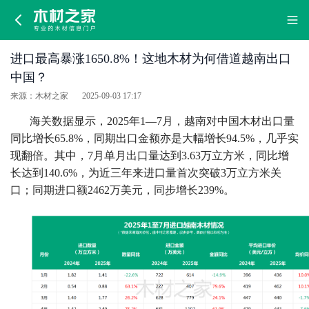
进
口
进口最高暴涨1650.8%！这地木材为何借道越南出口
最
中国？
来源：木材之家
2025-09-03 17:17
高
海关数据显示，2025年1—7月，越南对中国木材出口量
暴
同比增长65.8%，同期出口金额亦是大幅增长94.5%，几乎实
现翻倍。其中，7月单月出口量达到3.63万立方米，同比增
涨
长达到140.6%，为近三年来进口量首次突破3万立方米关
口；同期进口额2462万美元，同步增长239%。
1650.8%！
这
地
木