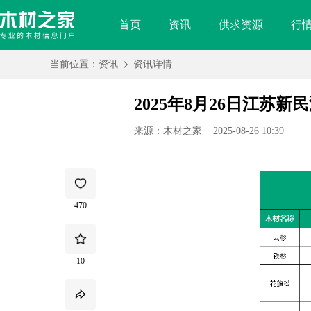
首页
资讯
供求资源
行
2025
年
当前位置：
资讯
资讯详情
8
月
26
日
江
苏
2025年8月26日江苏
新
民
洲
港
口
来源：木材之家
2025-08-26 10:39
原
木
价
格
行
情
470
10